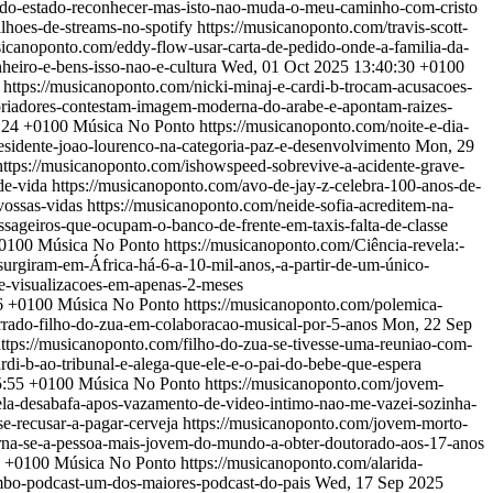
-do-estado-reconhecer-mas-isto-nao-muda-o-meu-caminho-com-cristo
bilhoes-de-streams-no-spotify
https://musicanoponto.com/travis-scott-
sicanoponto.com/eddy-flow-usar-carta-de-pedido-onde-a-familia-da-
heiro-e-bens-isso-nao-e-cultura
Wed, 01 Oct 2025 13:40:30 +0100
s
https://musicanoponto.com/nicki-minaj-e-cardi-b-trocam-acusacoes-
toriadores-contestam-imagem-moderna-do-arabe-e-apontam-raizes-
:24 +0100
Música No Ponto
https://musicanoponto.com/noite-e-dia-
esidente-joao-lourenco-na-categoria-paz-e-desenvolvimento
Mon, 29
https://musicanoponto.com/ishowspeed-sobrevive-a-acidente-grave-
-de-vida
https://musicanoponto.com/avo-de-jay-z-celebra-100-anos-de-
vossas-vidas
https://musicanoponto.com/neide-sofia-acreditem-na-
ssageiros-que-ocupam-o-banco-de-frente-em-taxis-falta-de-classe
+0100
Música No Ponto
https://musicanoponto.com/Ciência-revela:-
surgiram-em-África-há-6-a-10-mil-anos,-a-partir-de-um-único-
e-visualizacoes-em-apenas-2-meses
6 +0100
Música No Ponto
https://musicanoponto.com/polemica-
rrado-filho-do-zua-em-colaboracao-musical-por-5-anos
Mon, 22 Sep
ttps://musicanoponto.com/filho-do-zua-se-tivesse-uma-reuniao-com-
i-b-ao-tribunal-e-alega-que-ele-e-o-pai-do-bebe-que-espera
5:55 +0100
Música No Ponto
https://musicanoponto.com/jovem-
ela-desabafa-apos-vazamento-de-video-intimo-nao-me-vazei-sozinha-
e-recusar-a-pagar-cerveja
https://musicanoponto.com/jovem-morto-
orna-se-a-pessoa-mais-jovem-do-mundo-a-obter-doutorado-aos-17-anos
7 +0100
Música No Ponto
https://musicanoponto.com/alarida-
mbo-podcast-um-dos-maiores-podcast-do-pais
Wed, 17 Sep 2025