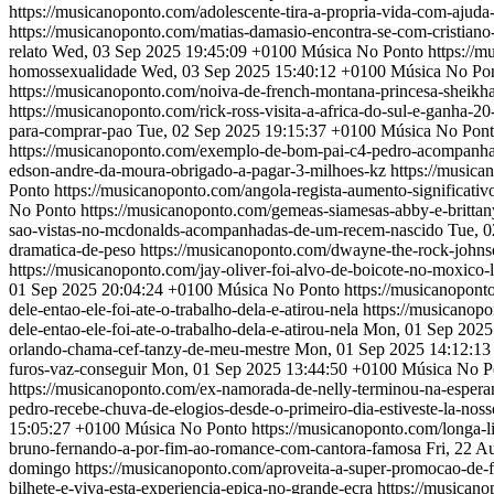
https://musicanoponto.com/adolescente-tira-a-propria-vida-com-ajud
https://musicanoponto.com/matias-damasio-encontra-se-com-cristian
relato
Wed, 03 Sep 2025 19:45:09 +0100
Música No Ponto
https://
homossexualidade
Wed, 03 Sep 2025 15:40:12 +0100
Música No Po
https://musicanoponto.com/noiva-de-french-montana-princesa-sheik
https://musicanoponto.com/rick-ross-visita-a-africa-do-sul-e-ganha-
para-comprar-pao
Tue, 02 Sep 2025 19:15:37 +0100
Música No Pon
https://musicanoponto.com/exemplo-de-bom-pai-c4-pedro-acompanha-a
edson-andre-da-moura-obrigado-a-pagar-3-milhoes-kz
https://music
Ponto
https://musicanoponto.com/angola-regista-aumento-significativ
No Ponto
https://musicanoponto.com/gemeas-siamesas-abby-e-britt
sao-vistas-no-mcdonalds-acompanhadas-de-um-recem-nascido
Tue, 0
dramatica-de-peso
https://musicanoponto.com/dwayne-the-rock-johns
https://musicanoponto.com/jay-oliver-foi-alvo-de-boicote-no-moxico-
01 Sep 2025 20:04:24 +0100
Música No Ponto
https://musicanopont
dele-entao-ele-foi-ate-o-trabalho-dela-e-atirou-nela
https://musicanopo
dele-entao-ele-foi-ate-o-trabalho-dela-e-atirou-nela
Mon, 01 Sep 2025
orlando-chama-cef-tanzy-de-meu-mestre
Mon, 01 Sep 2025 14:12:13
furos-vaz-conseguir
Mon, 01 Sep 2025 13:44:50 +0100
Música No P
https://musicanoponto.com/ex-namorada-de-nelly-terminou-na-espera
pedro-recebe-chuva-de-elogios-desde-o-primeiro-dia-estiveste-la-nos
15:05:27 +0100
Música No Ponto
https://musicanoponto.com/longa-
bruno-fernando-a-por-fim-ao-romance-com-cantora-famosa
Fri, 22 
domingo
https://musicanoponto.com/aproveita-a-super-promocao-de
bilhete-e-viva-esta-experiencia-epica-no-grande-ecra
https://musicano