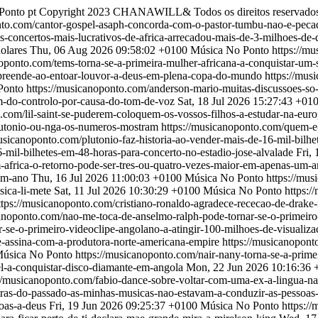
Ponto
pt
Copyright 2023 CHANAWILL& Todos os direitos reservados
nto.com/cantor-gospel-asaph-concorda-com-o-pastor-tumbu-nao-e-peca
-concertos-mais-lucrativos-de-africa-arrecadou-mais-de-3-milhoes-de-
olares
Thu, 06 Aug 2026 09:58:02 +0100
Música No Ponto
https://mu
noponto.com/tems-torna-se-a-primeira-mulher-africana-a-conquistar-um-
urpreende-ao-entoar-louvor-a-deus-em-plena-copa-do-mundo
https://mus
Ponto
https://musicanoponto.com/anderson-mario-muitas-discussoes-so
m-do-controlo-por-causa-do-tom-de-voz
Sat, 18 Jul 2026 15:27:43 +01
.com/lil-saint-se-puderem-coloquem-os-vossos-filhos-a-estudar-na-eur
lutonio-ou-nga-os-numeros-mostram
https://musicanoponto.com/quem-e
musicanoponto.com/plutonio-faz-historia-ao-vender-mais-de-16-mil-bilhe
-mil-bilhetes-em-48-horas-para-concerto-no-estadio-jose-alvalade
Fri,
-africa-o-retorno-pode-ser-tres-ou-quatro-vezes-maior-em-apenas-um-
um-ano
Thu, 16 Jul 2026 11:00:03 +0100
Música No Ponto
https://mu
ica-li-mete
Sat, 11 Jul 2026 10:30:29 +0100
Música No Ponto
https:/
ttps://musicanoponto.com/cristiano-ronaldo-agradece-rececao-de-dra
canoponto.com/nao-me-toca-de-anselmo-ralph-pode-tornar-se-o-primeiro-
-se-o-primeiro-videoclipe-angolano-a-atingir-100-milhoes-de-visualiza
-e-assina-com-a-produtora-norte-americana-empire
https://musicanopont
úsica No Ponto
https://musicanoponto.com/nair-nany-torna-se-a-prime
el-a-conquistar-disco-diamante-em-angola
Mon, 22 Jun 2026 10:16:36 
://musicanoponto.com/fabio-dance-sobre-voltar-com-uma-ex-a-lingua-n
etras-do-passado-as-minhas-musicas-nao-estavam-a-conduzir-as-pessoas
oas-a-deus
Fri, 19 Jun 2026 09:25:37 +0100
Música No Ponto
https://