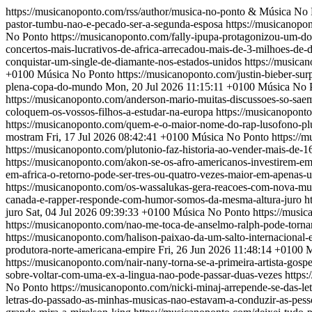
https://musicanoponto.com/rss/author/musica-no-ponto
& Música No 
pastor-tumbu-nao-e-pecado-ser-a-segunda-esposa
https://musicanopo
No Ponto
https://musicanoponto.com/fally-ipupa-protagonizou-um-dos
concertos-mais-lucrativos-de-africa-arrecadou-mais-de-3-milhoes-de-d
conquistar-um-single-de-diamante-nos-estados-unidos
https://musica
+0100
Música No Ponto
https://musicanoponto.com/justin-bieber-s
plena-copa-do-mundo
Mon, 20 Jul 2026 11:15:11 +0100
Música No 
https://musicanoponto.com/anderson-mario-muitas-discussoes-so-sae
coloquem-os-vossos-filhos-a-estudar-na-europa
https://musicanoponto
https://musicanoponto.com/quem-e-o-maior-nome-do-rap-lusofono-p
mostram
Fri, 17 Jul 2026 08:42:41 +0100
Música No Ponto
https://
https://musicanoponto.com/plutonio-faz-historia-ao-vender-mais-de-16
https://musicanoponto.com/akon-se-os-afro-americanos-investirem-em
em-africa-o-retorno-pode-ser-tres-ou-quatro-vezes-maior-em-apenas-
https://musicanoponto.com/os-wassalukas-gera-reacoes-com-nova-mus
canada-e-rapper-responde-com-humor-somos-da-mesma-altura-juro
h
juro
Sat, 04 Jul 2026 09:39:33 +0100
Música No Ponto
https://musi
https://musicanoponto.com/nao-me-toca-de-anselmo-ralph-pode-tornar
https://musicanoponto.com/halison-paixao-da-um-salto-internacional
produtora-norte-americana-empire
Fri, 26 Jun 2026 11:48:14 +0100
M
https://musicanoponto.com/nair-nany-torna-se-a-primeira-artista-gosp
sobre-voltar-com-uma-ex-a-lingua-nao-pode-passar-duas-vezes
https
No Ponto
https://musicanoponto.com/nicki-minaj-arrepende-se-das-l
letras-do-passado-as-minhas-musicas-nao-estavam-a-conduzir-as-pess