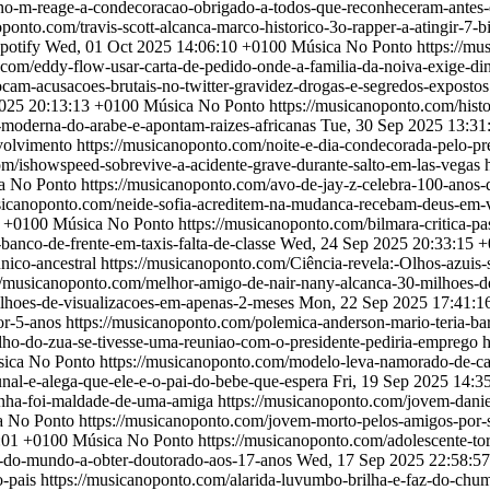
uno-m-reage-a-condecoracao-obrigado-a-todos-que-reconheceram-antes
oponto.com/travis-scott-alcanca-marco-historico-3o-rapper-a-atingir-7-
potify
Wed, 01 Oct 2025 14:06:10 +0100
Música No Ponto
https://mu
.com/eddy-flow-usar-carta-de-pedido-onde-a-familia-da-noiva-exige-din
rocam-acusacoes-brutais-no-twitter-gravidez-drogas-e-segredos-exposto
2025 20:13:13 +0100
Música No Ponto
https://musicanoponto.com/his
-moderna-do-arabe-e-apontam-raizes-africanas
Tue, 30 Sep 2025 13:31
nvolvimento
https://musicanoponto.com/noite-e-dia-condecorada-pelo-pr
om/ishowspeed-sobrevive-a-acidente-grave-durante-salto-em-las-vegas
a No Ponto
https://musicanoponto.com/avo-de-jay-z-celebra-100-anos
usicanoponto.com/neide-sofia-acreditem-na-mudanca-recebam-deus-em-
2 +0100
Música No Ponto
https://musicanoponto.com/bilmara-critica-pa
anco-de-frente-em-taxis-falta-de-classe
Wed, 24 Sep 2025 20:33:15 
único-ancestral
https://musicanoponto.com/Ciência-revela:-Olhos-azuis-
://musicanoponto.com/melhor-amigo-de-nair-nany-alcanca-30-milhoes-d
lhoes-de-visualizacoes-em-apenas-2-meses
Mon, 22 Sep 2025 17:41:1
or-5-anos
https://musicanoponto.com/polemica-anderson-mario-teria-ba
ilho-do-zua-se-tivesse-uma-reuniao-com-o-presidente-pediria-emprego
h
ica No Ponto
https://musicanoponto.com/modelo-leva-namorado-de-card
nal-e-alega-que-ele-e-o-pai-do-bebe-que-espera
Fri, 19 Sep 2025 14:3
inha-foi-maldade-de-uma-amiga
https://musicanoponto.com/jovem-dani
a No Ponto
https://musicanoponto.com/jovem-morto-pelos-amigos-por-s
:01 +0100
Música No Ponto
https://musicanoponto.com/adolescente-t
m-do-mundo-a-obter-doutorado-aos-17-anos
Wed, 17 Sep 2025 22:58:5
o-pais
https://musicanoponto.com/alarida-luvumbo-brilha-e-faz-do-chu