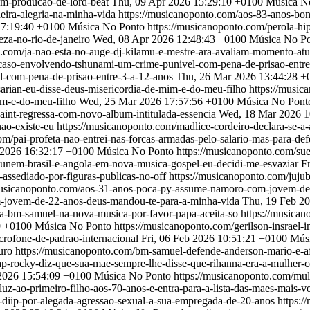
om-producao-de-lord-beat
Thu, 09 Apr 2026 15:29:10 +0100
Música N
deira-alegria-na-minha-vida
https://musicanoponto.com/aos-83-anos-bong
17:19:40 +0100
Música No Ponto
https://musicanoponto.com/perola-hip
eza-no-rio-de-janeiro
Wed, 08 Apr 2026 12:48:43 +0100
Música No P
o.com/ja-nao-esta-no-auge-dj-kilamu-e-mestre-ara-avaliam-momento-atua
o-caso-envolvendo-tshunami-um-crime-punivel-com-pena-de-prisao-entr
-com-pena-de-prisao-entre-3-a-12-anos
Thu, 26 Mar 2026 13:44:28 +
sarian-eu-disse-deus-misericordia-de-mim-e-do-meu-filho
https://music
im-e-do-meu-filho
Wed, 25 Mar 2026 17:57:56 +0100
Música No Pont
saint-regressa-com-novo-album-intitulada-essencia
Wed, 18 Mar 2026 1
nao-existe-eu
https://musicanoponto.com/madlice-cordeiro-declara-se-a-
om/pai-profeta-nao-entrei-nas-forcas-armadas-pelo-salario-mas-para-def
2026 16:32:17 +0100
Música No Ponto
https://musicanoponto.com/sue
y-unem-brasil-e-angola-em-nova-musica-gospel-eu-decidi-me-esvaziar
F
-assediado-por-figuras-publicas-no-off
https://musicanoponto.com/jujub
musicanoponto.com/aos-31-anos-poca-py-assume-namoro-com-jovem-de
-jovem-de-22-anos-deus-mandou-te-para-a-minha-vida
Thu, 19 Feb 2
eta-bm-samuel-na-nova-musica-por-favor-papa-aceita-so
https://musican
9 +0100
Música No Ponto
https://musicanoponto.com/gerilson-insrael-
crofone-de-padrao-internacional
Fri, 06 Feb 2026 10:51:21 +0100
Mús
curo
https://musicanoponto.com/bm-samuel-defende-anderson-mario-e-a
ap-rocky-diz-que-sua-mae-sempre-lhe-disse-que-rihanna-era-a-mulher-c
 2026 15:54:09 +0100
Música No Ponto
https://musicanoponto.com/mulh
luz-ao-primeiro-filho-aos-70-anos-e-entra-para-a-lista-das-maes-mais-
o-diip-por-alegada-agressao-sexual-a-sua-empregada-de-20-anos
https:/