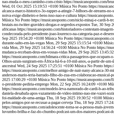
nao-muda-o-meu-caminho-com-cristo
https://musicanoponto.com/br
Wed, 01 Oct 2025 15:19:53 +0100
Música No Ponto
https://musican
alcanca-marco-historico-3o-rapper-a-atingir-7-bilhoes-de-streams-no-s
noiva-exige-dinheiro-e-bens-isso-nao-e-cultura
https://musicanoponto
Música No Ponto
https://musicanoponto.com/nicki-minaj-e-cardi-b-t
brutais-no-twitter-gravidez-drogas-e-segredos-expostos
Tue, 30 Sep 
africanas
https://musicanoponto.com/historiadores-contestam-imagem
condecorada-pelo-presidente-joao-lourenco-na-categoria-paz-e-dese
Sep 2025 19:54:20 +0100
Música No Ponto
https://musicanoponto.c
durante-salto-em-las-vegas
Mon, 29 Sep 2025 15:15:54 +0100
Músic
vida
Mon, 29 Sep 2025 14:56:24 +0100
Música No Ponto
https://m
mudanca-recebam-deus-em-vossas-vidas
Mon, 29 Sep 2025 13:45:3
https://musicanoponto.com/bilmara-critica-passageiros-que-ocupam-o-b
Olhos-azuis-surgiram-em-África-há-6-a-10-mil-anos,-a-partir-de-um-
ancestral
Wed, 24 Sep 2025 17:25:51 +0100
Música No Ponto
https
https://musicanoponto.com/melhor-amigo-de-nair-nany-alcanca-30-mi
anderson-mario-teria-barrado-filho-do-zua-em-colaboracao-musical-p
2025 17:00:29 +0100
Música No Ponto
https://musicanoponto.com/f
o-presidente-pediria-emprego
Mon, 22 Sep 2025 16:24:09 +0100
Mús
https://musicanoponto.com/modelo-leva-namorado-de-cardi-b-ao-tribu
daniela-desabafa-apos-vazamento-de-video-intimo-nao-me-vazei-soz
foi-maldade-de-uma-amiga
Thu, 18 Sep 2025 19:30:52 +0100
Músic
pelos-amigos-por-se-recusar-a-pagar-cerveja
Thu, 18 Sep 2025 17:24
https://musicanoponto.com/adolescente-torna-se-a-pessoa-mais-jove
luvumbo-brilha-e-faz-do-chumbo-podcast-um-dos-maiores-podcast-d