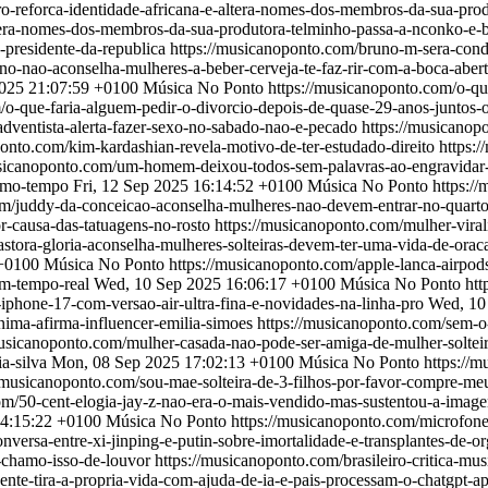
ro-reforca-identidade-africana-e-altera-nomes-dos-membros-da-sua-pro
altera-nomes-dos-membros-da-sua-produtora-telminho-passa-a-nconko-e
-presidente-da-republica
https://musicanoponto.com/bruno-m-sera-cond
o-nao-aconselha-mulheres-a-beber-cerveja-te-faz-rir-com-a-boca-aber
025 21:07:59 +0100
Música No Ponto
https://musicanoponto.com/o-qu
/o-que-faria-alguem-pedir-o-divorcio-depois-de-quase-29-anos-juntos-o
adventista-alerta-fazer-sexo-no-sabado-nao-e-pecado
https://musicanop
ponto.com/kim-kardashian-revela-motivo-de-ter-estudado-direito
https:
usicanoponto.com/um-homem-deixou-todos-sem-palavras-ao-engravida
esmo-tempo
Fri, 12 Sep 2025 16:14:52 +0100
Música No Ponto
https:/
om/juddy-da-conceicao-aconselha-mulheres-nao-devem-entrar-no-quart
or-causa-das-tatuagens-no-rosto
https://musicanoponto.com/mulher-virali
astora-gloria-aconselha-mulheres-solteiras-devem-ter-uma-vida-de-ora
 +0100
Música No Ponto
https://musicanoponto.com/apple-lanca-airpo
em-tempo-real
Wed, 10 Sep 2025 16:06:17 +0100
Música No Ponto
htt
iphone-17-com-versao-air-ultra-fina-e-novidades-na-linha-pro
Wed, 10
nima-afirma-influencer-emilia-simoes
https://musicanoponto.com/sem-o-
musicanoponto.com/mulher-casada-nao-pode-ser-amiga-de-mulher-solteir
a-silva
Mon, 08 Sep 2025 17:02:13 +0100
Música No Ponto
https://m
//musicanoponto.com/sou-mae-solteira-de-3-filhos-por-favor-compre-meu
om/50-cent-elogia-jay-z-nao-era-o-mais-vendido-mas-sustentou-a-ima
14:15:22 +0100
Música No Ponto
https://musicanoponto.com/microfone-
nversa-entre-xi-jinping-e-putin-sobre-imortalidade-e-transplantes-de-o
o-chamo-isso-de-louvor
https://musicanoponto.com/brasileiro-critica-mu
ente-tira-a-propria-vida-com-ajuda-de-ia-e-pais-processam-o-chatgpt-