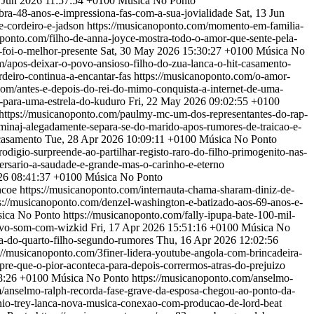
 Jun 2026 11:57:54 +0100
Música No Ponto
bra-48-anos-e-impressiona-fas-com-a-sua-jovialidade
Sat, 13 Jun
e-cordeiro-e-jadson
https://musicanoponto.com/momento-em-familia-
oponto.com/filho-de-anna-joyce-mostra-todo-o-amor-que-sente-pela-
-foi-o-melhor-presente
Sat, 30 May 2026 15:30:27 +0100
Música No
m/apos-deixar-o-povo-ansioso-filho-do-zua-lanca-o-hit-casamento-
deiro-continua-a-encantar-fas
https://musicanoponto.com/o-amor-
com/antes-e-depois-do-rei-do-mimo-conquista-a-internet-de-uma-
a-para-uma-estrela-do-kuduro
Fri, 22 May 2026 09:02:55 +0100
https://musicanoponto.com/paulmy-mc-um-dos-representantes-do-rap-
minaj-alegadamente-separa-se-do-marido-apos-rumores-de-traicao-e-
-casamento
Tue, 28 Apr 2026 10:09:11 +0100
Música No Ponto
odigio-surpreende-ao-partilhar-registo-raro-do-filho-primogenito-nas-
ersario-a-saudade-e-grande-mas-o-carinho-e-eterno
26 08:41:37 +0100
Música No Ponto
encoe
https://musicanoponto.com/internauta-chama-sharam-diniz-de-
s://musicanoponto.com/denzel-washington-e-batizado-aos-69-anos-e-
ica No Ponto
https://musicanoponto.com/fally-ipupa-bate-100-mil-
novo-som-com-wizkid
Fri, 17 Apr 2026 15:51:16 +0100
Música No
da-do-quarto-filho-segundo-rumores
Thu, 16 Apr 2026 12:02:56
://musicanoponto.com/3finer-lidera-youtube-angola-com-brincadeira-
re-que-o-pior-aconteca-para-depois-corrermos-atras-do-prejuizo
8:26 +0100
Música No Ponto
https://musicanoponto.com/anselmo-
m/anselmo-ralph-recorda-fase-grave-da-esposa-chegou-ao-ponto-da-
nio-trey-lanca-nova-musica-conexao-com-producao-de-lord-beat