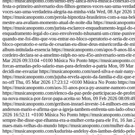
https://musicanoponto.com/stenio-trey-lanca-nova-musica-conexao-c
festa-o-primeiro-aniversario-dos-filhos-gemeos-voces-sao-uma-verda
voces-sao-uma-verdadeira-alegria-na-minha-vida
Wed, 08 Apr 2026 
https://musicanoponto.com/perola-hipnotiza-brasileiros-com-a-sua-bel
mestre-ara-avaliam-momento-atual-de-noite-dia
https://musicanopont
https://musicanoponto.com/jurista-esclarece-enquadramento-legal-d
enquadramento-legal-do-caso-envolvendo-tshunami-um-crime-punivel
quando-me-foi-dito-que-vou-entrar-no-bloco-operatorio-e-seria-de-ce
bloco-operatorio-e-seria-de-cesarian-eu-disse-deus-misericordia-de-m
album-intitulada-essencia
https://musicanoponto.com/apos-9-anos-lil-
cordeiro-declara-se-a-anselmo-ralph-no-seu-45o-aniversario-sem-ele-
Mar 2026 09:33:04 +0100
Música No Ponto
https://musicanoponto.c
forcas-armadas-pelo-salario-mas-para-defender-a-patria
Mon, 09 Mar 
decidi-me-esvaziar
https://musicanoponto.com/sued-silva-e-nair-nan
https://musicanoponto.com/jujuba-revela-apoio-da-familia-e-diz-que-e
no-off
Thu, 05 Mar 2026 17:23:12 +0100
Música No Ponto
https://
https://musicanoponto.com/aos-31-anos-poca-py-assume-namoro-com
https://musicanoponto.com/elenco-da-paz-pede-participacao-de-prof
na-nova-musica-por-favor-papa-aceita-so
Mon, 09 Feb 2026 08:09:4
https://musicanoponto.com/gerilson-insrael-investe-14-milhoes-em-mi
anderson-mario-e-afirma-que-a-igreja-tambem-enfrenta-um-lado-obs
2026 16:52:11 +0100
Música No Ponto
https://musicanoponto.com/a
sempre-lhe-disse-que-rihanna-era-a-mulher-certa-para-ele
Fri, 16 Jan
maes-mais-velhas-do-mundo
https://musicanoponto.com/mulher-da-a-
https://musicanoponto.com/kudurista-andeloy-dos-lambas-detido-pel