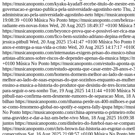
https://musicanoponto.com/kyaku-kyadaff-recebe-titulo-de-mestre-em
governacao-e-gestao-publica-pela-universidade-agostinho-neto
Thu, 
administracao-pela-universidade-agostinho-neto
https://musicanopont
19:08:39 +0100
Música No Ponto
https://musicanoponto.com/beleza-
radiante-em-novas-fotos
Wed, 20 Aug 2025 18:49:37 +0100
Música 
https://musicanoponto.com/beyonce-prova-que-e-possivel-ser-rica-mae
https://musicanoponto.com/fico-bem-sozinho-adriano-depina-reflete-a
jessica-pitbull
Wed, 20 Aug 2025 15:41:47 +0100
Música No Ponto
anos-e-entrega-a-sua-vida-a-cristo
Wed, 20 Aug 2025 14:17:17 +010
https://musicanoponto.com/internautas-exigem-prisao-do-musico-tsh
artistas-africanos-sobre-riscos-de-depender-apenas-da-musica
https:/
+0100
Música No Ponto
https://musicanoponto.com/estudo-aponta-q
https://musicanoponto.com/estudo-aponta-que-casar-entre-28-anos-e
https://musicanoponto.com/homens-dormem-melhor-ao-lado-de-suas-
melhor-ao-lado-de-suas-esposas-do-que-sozinhos-enquanto-as-mulhe
ensino-a-musica-a-historia-do-produtor-que-desistiu-de-tres-licenciat
para-seguir-o-seu-sonho
Tue, 19 Aug 2025 14:11:44 +0100
Música N
pitbull-nao-confirma-nem-desmente-rumores-de-separacao
Mon, 18 A
bilhao
https://musicanoponto.com/rihanna-perde-us-400-milhoes-e-pat
se-como-fenomeno-global-no-spotify-e-supera-fally-ipupa
https://mu
No Ponto
https://musicanoponto.com/china-apresenta-o-primeiro-rob
uma-gravidez-e-dar-a-luz-um-bebe-vivo
Mon, 18 Aug 2025 16:09:38
juntos
https://musicanoponto.com/dinheiro-do-futebol-nao-se-compara
https://musicanoponto.com/chris-brown-faz-historia-ao-esgotar-o-met
consecutivas
Sat, 16 Aug 2025 21:08:57 +0100
Música No Ponto
htt