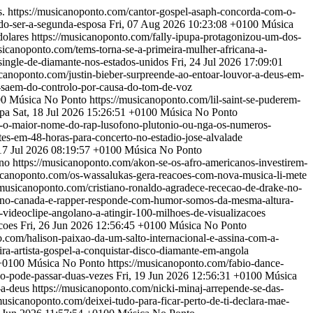
.
https://musicanoponto.com/cantor-gospel-asaph-concorda-com-o-
do-ser-a-segunda-esposa
Fri, 07 Aug 2026 10:23:08 +0100
Música
dolares
https://musicanoponto.com/fally-ipupa-protagonizou-um-dos-
sicanoponto.com/tems-torna-se-a-primeira-mulher-africana-a-
single-de-diamante-nos-estados-unidos
Fri, 24 Jul 2026 17:09:01
icanoponto.com/justin-bieber-surpreende-ao-entoar-louvor-a-deus-em-
-saem-do-controlo-por-causa-do-tom-de-voz
00
Música No Ponto
https://musicanoponto.com/lil-saint-se-puderem-
opa
Sat, 18 Jul 2026 15:26:51 +0100
Música No Ponto
-o-maior-nome-do-rap-lusofono-plutonio-ou-nga-os-numeros-
tes-em-48-horas-para-concerto-no-estadio-jose-alvalade
 17 Jul 2026 08:19:57 +0100
Música No Ponto
ano
https://musicanoponto.com/akon-se-os-afro-americanos-investirem-
sicanoponto.com/os-wassalukas-gera-reacoes-com-nova-musica-li-mete
/musicanoponto.com/cristiano-ronaldo-agradece-rececao-de-drake-no-
ke-no-canada-e-rapper-responde-com-humor-somos-da-mesma-altura-
videoclipe-angolano-a-atingir-100-milhoes-de-visualizacoes
coes
Fri, 26 Jun 2026 12:56:45 +0100
Música No Ponto
o.com/halison-paixao-da-um-salto-internacional-e-assina-com-a-
ira-artista-gospel-a-conquistar-disco-diamante-em-angola
+0100
Música No Ponto
https://musicanoponto.com/fabio-dance-
ao-pode-passar-duas-vezes
Fri, 19 Jun 2026 12:56:31 +0100
Música
-a-deus
https://musicanoponto.com/nicki-minaj-arrepende-se-das-
musicanoponto.com/deixei-tudo-para-ficar-perto-de-ti-declara-mae-