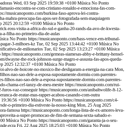
badoras
Wed, 03 Sep 2025 19:59:38 +0100
Música No Ponto
damasio-encontra-se-com-cristiano-ronaldo-e-emociona-fas-com-
tps://musicanoponto.com/burkina-faso-aprova-lei-contra-
ikha-mahra-preocupa-fas-apos-ser-fotografada-sem-maquiagem
p 2025 20:12:59 +0100
Música No Ponto
ick-ross-visita-a-africa-do-sul-e-ganha-20-rands-da-avo-de-kwesta-
a-filha-no-primeiro-dia-de-aulas
sica No Ponto
https://musicanoponto.com/bass-vence-em-tribunal-
-pagar-3-milhoes-kz
Tue, 02 Sep 2025 13:44:42 +0100
Música No
ificativo-de-milionarios
Tue, 02 Sep 2025 13:23:27 +0100
Música
o
https://musicanoponto.com/gemeas-siamesas-abby-e-brittany-hensel-
com/dwayne-the-rock-johnson-surge-magro-e-assusta-fas-apos-queda-
ep 2025 12:32:37 +0100
Música No Ponto
foi-alvo-de-boicote-no-moxico-lhe-desligaram-a-energia-na-cara
Mon,
-filhos-nao-sao-dele-a-esposa-supostamente-dormiu-com-parentes-
res-filhos-nao-sao-dele-a-esposa-supostamente-dormiu-com-parentes-
ando-chama-cef-tanzy-de-meu-mestre
https://musicanoponto.com/rui-
12-furos-vaz-conseguir
https://musicanoponto.com/anibaltwolife-ft-12-
peranca-de-reatar-mas-rapper-acabou-casando-com-outra
 19:36:56 +0100
Música No Ponto
https://musicanoponto.com/c4-
de-o-primeiro-dia-estiveste-la-nosso-king
Mon, 25 Aug 2025
tora-famosa
https://musicanoponto.com/longa-lista-de-ex-amores-leva-
aproveita-a-super-promocao-de-fim-de-semana-sexta-sabado-e-
100
Música No Ponto
https://musicanoponto.com/garanta-ja-o-seu-
ande-ecra
Fri, 22 Aug 2025 18:25:03 +0100
Música No Ponto