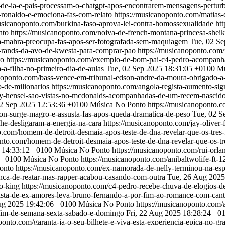
a-de-ia-e-pais-processam-o-chatgpt-apos-encontrarem-mensagens-pertur
o-ronaldo-e-emociona-fas-com-relato
https://musicanoponto.com/matias-
musicanoponto.com/burkina-faso-aprova-lei-contra-homossexualidade
ht
nto
https://musicanoponto.com/noiva-de-french-montana-princesa-she
ha-mahra-preocupa-fas-apos-ser-fotografada-sem-maquiagem
Tue, 02 Se
20-rands-da-avo-de-kwesta-para-comprar-pao
https://musicanoponto.com/r
to
https://musicanoponto.com/exemplo-de-bom-pai-c4-pedro-acompanha-
-filha-no-primeiro-dia-de-aulas
Tue, 02 Sep 2025 18:31:05 +0100
Mú
anoponto.com/bass-vence-em-tribunal-edson-andre-da-moura-obrigado-a
o-de-milionarios
https://musicanoponto.com/angola-regista-aumento-sign
any-hensel-sao-vistas-no-mcdonalds-acompanhadas-de-um-recem-nascid
2 Sep 2025 12:53:36 +0100
Música No Ponto
https://musicanoponto.
on-surge-magro-e-assusta-fas-apos-queda-dramatica-de-peso
Tue, 02 S
lhe-desligaram-a-energia-na-cara
https://musicanoponto.com/jay-oliver-
o.com/homem-de-detroit-desmaia-apos-teste-de-dna-revelar-que-os-tres
nto.com/homem-de-detroit-desmaia-apos-teste-de-dna-revelar-que-os-t
 14:33:12 +0100
Música No Ponto
https://musicanoponto.com/rui-orl
 +0100
Música No Ponto
https://musicanoponto.com/anibaltwolife-ft-
onto
https://musicanoponto.com/ex-namorada-de-nelly-terminou-na-es
nca-de-reatar-mas-rapper-acabou-casando-com-outra
Tue, 26 Aug 2025
so-king
https://musicanoponto.com/c4-pedro-recebe-chuva-de-elogios-des
lista-de-ex-amores-leva-bruno-fernando-a-por-fim-ao-romance-com-can
Aug 2025 19:42:06 +0100
Música No Ponto
https://musicanoponto.com/
-fim-de-semana-sexta-sabado-e-domingo
Fri, 22 Aug 2025 18:28:24 +0
ponto.com/garanta-ja-o-seu-bilhete-e-viva-esta-experiencia-epica-no-gr