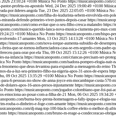
n 2026 23:10:24 +0100
Música No Ponto
https://musicanoponto.com/co
pastor-profeta-ou-apostolo
Wed, 24 Dec 2025 19:00:49 +0100
Música
ada-por-lideres-angola
Tue, 23 Dec 2025 22:05:05 +0100
Música No 
https://musicanoponto.com/filha-do-kudurista-sebem-envolvida-em-pol
a-miranda-defende-primeiro-viver-juntos-depois-casar
https://musicano
usicanoponto.com/como-evitar-que-o-seu-filho-cresca-malandro
https:/
noponto.com/musico-querido-lanca-nova-musica-ciumenta-pro-max-com
 19:24:23 +0100
Música No Ponto
https://musicanoponto.com/bispo-p
envolvendo-17-amantes
Mon, 13 Oct 2025 14:13:28 +0100
Música No 
https://musicanoponto.com/nova-iorque-aumenta-subsidio-de-desempr
-freira-que-se-tornou-influenciadora-casa-se-em-segredo-com-padre-qu
fereceu-para-orar-por-ela
Thu, 09 Oct 2025 15:12:26 +0100
Música N
des-na-infancia
https://musicanoponto.com/criancas-precisam-ser-protegi
ica No Ponto
https://musicanoponto.com/isadora-pompeo-elogia-nair
um-fenomeno-que-deus-levantou-para-expandir-a-mensagem-do-reino
Th
nos-da-a-luz-seu-primeiro-filho-na-nigeria-apos-31-anos-de-espera
htt
hu, 09 Oct 2025 13:35:29 +0100
Música No Ponto
https://musicanop
a-para-6-pessoas-no-show-de-anna-joyce-em-mocambique-custa-570-m
de-dolares-apos-16-anos-presos-injustamente
https://musicanoponto.c
No Ponto
https://musicanoponto.com/jogador-colombiano-que-foi-pai-a
nos-emociona-ao-posar-com-a-filha-de-21
Mon, 06 Oct 2025 19:34:20 
canoponto.com/burna-boy-presta-homenagem-a-fally-ipupa-e-elogia-sua-
rim-rouba-o-dinheiro-e-foge-com-amante
https://musicanoponto.com/m
musicanoponto.com/dj-mag-top-100-black-coffee-eleito-o-melhor-dj-afr
onto
https://musicanoponto.com/bruno-m-reage-a-condecoracao-obriga