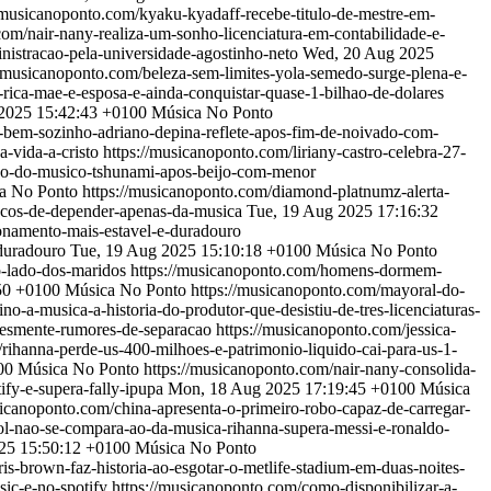
//musicanoponto.com/kyaku-kyadaff-recebe-titulo-de-mestre-em-
com/nair-nany-realiza-um-sonho-licenciatura-em-contabilidade-e-
nistracao-pela-universidade-agostinho-neto
Wed, 20 Aug 2025
//musicanoponto.com/beleza-sem-limites-yola-semedo-surge-plena-e-
rica-mae-e-esposa-e-ainda-conquistar-quase-1-bilhao-de-dolares
2025 15:42:43 +0100
Música No Ponto
o-bem-sozinho-adriano-depina-reflete-apos-fim-de-noivado-com-
a-vida-a-cristo
https://musicanoponto.com/liriany-castro-celebra-27-
sao-do-musico-tshunami-apos-beijo-com-menor
a No Ponto
https://musicanoponto.com/diamond-platnumz-alerta-
iscos-de-depender-apenas-da-musica
Tue, 19 Aug 2025 17:16:32
onamento-mais-estavel-e-duradouro
duradouro
Tue, 19 Aug 2025 15:10:18 +0100
Música No Ponto
o-lado-dos-maridos
https://musicanoponto.com/homens-dormem-
50 +0100
Música No Ponto
https://musicanoponto.com/mayoral-do-
o-a-musica-a-historia-do-produtor-que-desistiu-de-tres-licenciaturas-
-desmente-rumores-de-separacao
https://musicanoponto.com/jessica-
rihanna-perde-us-400-milhoes-e-patrimonio-liquido-cai-para-us-1-
00
Música No Ponto
https://musicanoponto.com/nair-nany-consolida-
fy-e-supera-fally-ipupa
Mon, 18 Aug 2025 17:19:45 +0100
Música
sicanoponto.com/china-apresenta-o-primeiro-robo-capaz-de-carregar-
ol-nao-se-compara-ao-da-musica-rihanna-supera-messi-e-ronaldo-
25 15:50:12 +0100
Música No Ponto
is-brown-faz-historia-ao-esgotar-o-metlife-stadium-em-duas-noites-
sic-e-no-spotify
https://musicanoponto.com/como-disponibilizar-a-