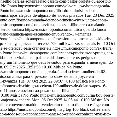
nselho-para-as-solteiras-nao-casem-com-pastor-profeta-ou-apostolo
 No Ponto
https://musicanoponto.com/yola-araujo-e-homenageada-
Ponto
https://musicanoponto.com/filha-do-kudurista-sebem-
emica-apos-alegada-divulgacao-de-videos-privados
Tue, 23 Dec 2025
ponto.com/florinda-miranda-defende-primeiro-viver-juntos-depois-
/musicanoponto.com/como-evitar-que-o-seu-filho-cresca-malandro
-tercio-santana
https://musicanoponto.com/musico-querido-lanca-
eruano-renuncia-apos-escandalo-envolvendo-17-amantes
Ponto
https://musicanoponto.com/nova-iorque-aumenta-subsidio-de-
ego-kunangas-passam-a-receber-756-mil-kwanzas-semanais
Fri, 10 Oct
e-se-ofereceu-para-orar-por-ela
https://musicanoponto.com/ex-freira-
o Ponto
https://musicanoponto.com/criancas-precisam-ser-protegidas-
das-texto-viral-alerta-pais-e-cuidadores-sobre-os-perigos-e-
-nany-um-fenomeno-que-deus-levantou-para-expandir-a-mensagem-do-
u, 09 Oct 2025 13:51:56 +0100
Música No Ponto
ps://musicanoponto.com/milagre-da-fe-e-da-ciencia-mulher-de-62-
onto.com/mesa-para-6-pessoas-no-show-de-anna-joyce-em-
il-kwanzas
Tue, 07 Oct 2025 22:09:07 +0100
Música No Ponto
om/homens-de-chicago-recebem-120-milhoes-de-dolares-apos-16-
os-11-anos-emociona-ao-posar-com-a-filha-de-21
+0100
Música No Ponto
https://musicanoponto.com/burna-boy-presta-
trajetoria-lendaria
Mon, 06 Oct 2025 14:05:44 +0100
Música No
ulher-convence-marido-a-vender-rim-rouba-o-dinheiro-e-foge-com-
icano
https://musicanoponto.com/dj-mag-top-100-black-coffee-eleito-
do-a-todos-que-reconheceram-antes-do-estado-reconhecer-mas-isto-