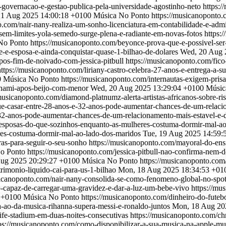
-governacao-e-gestao-publica-pela-universidade-agostinho-neto
https:
21 Aug 2025 14:00:18 +0100
Música No Ponto
https://musicanoponto.
o.com/nair-nany-realiza-um-sonho-licenciatura-em-contabilidade-e-admi
sem-limites-yola-semedo-surge-plena-e-radiante-em-novas-fotos
https:
No Ponto
https://musicanoponto.com/beyonce-prova-que-e-possivel-ser-
-e-esposa-e-ainda-conquistar-quase-1-bilhao-de-dolares
Wed, 20 Aug 
pos-fim-de-noivado-com-jessica-pitbull
https://musicanoponto.com/fic
https://musicanoponto.com/liriany-castro-celebra-27-anos-e-entrega-a-su
0
Música No Ponto
https://musicanoponto.com/internautas-exigem-pri
unami-apos-beijo-com-menor
Wed, 20 Aug 2025 13:29:04 +0100
Músic
/musicanoponto.com/diamond-platnumz-alerta-artistas-africanos-sobre-r
ue-casar-entre-28-anos-e-32-anos-pode-aumentar-chances-de-um-relaci
-32-anos-pode-aumentar-chances-de-um-relacionamento-mais-estavel-e-
esposas-do-que-sozinhos-enquanto-as-mulheres-costuma-dormir-mal-a
res-costuma-dormir-mal-ao-lado-dos-maridos
Tue, 19 Aug 2025 14:59:
uras-para-seguir-o-seu-sonho
https://musicanoponto.com/mayoral-do-ensin
o Ponto
https://musicanoponto.com/jessica-pitbull-nao-confirma-nem
ug 2025 20:29:27 +0100
Música No Ponto
https://musicanoponto.com/
rimonio-liquido-cai-para-us-1-bilhao
Mon, 18 Aug 2025 18:34:53 +01
sicanoponto.com/nair-nany-consolida-se-como-fenomeno-global-no-spoti
o-capaz-de-carregar-uma-gravidez-e-dar-a-luz-um-bebe-vivo
https://mu
 +0100
Música No Ponto
https://musicanoponto.com/dinheiro-do-futeb
-ao-da-musica-rihanna-supera-messi-e-ronaldo-juntos
Mon, 18 Aug 20
life-stadium-em-duas-noites-consecutivas
https://musicanoponto.com/chr
ps://musicanoponto.com/como-disponibilizar-a-sua-musica-na-apple-mu