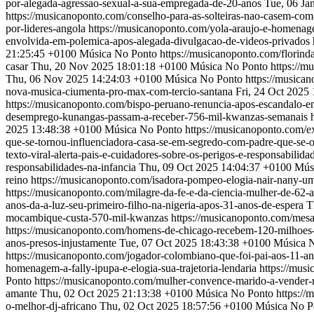
por-alegada-agressao-sexual-a-sua-empregada-de-20-anos
Tue, 06 Ja
https://musicanoponto.com/conselho-para-as-solteiras-nao-casem-com-
por-lideres-angola
https://musicanoponto.com/yola-araujo-e-homenage
envolvida-em-polemica-apos-alegada-divulgacao-de-videos-privados
21:25:45 +0100
Música No Ponto
https://musicanoponto.com/florind
casar
Thu, 20 Nov 2025 18:01:18 +0100
Música No Ponto
https://m
Thu, 06 Nov 2025 14:24:03 +0100
Música No Ponto
https://musica
nova-musica-ciumenta-pro-max-com-tercio-santana
Fri, 24 Oct 2025
https://musicanoponto.com/bispo-peruano-renuncia-apos-escandalo-
desemprego-kunangas-passam-a-receber-756-mil-kwanzas-semanais
2025 13:48:38 +0100
Música No Ponto
https://musicanoponto.com/ex
que-se-tornou-influenciadora-casa-se-em-segredo-com-padre-que-se-o
texto-viral-alerta-pais-e-cuidadores-sobre-os-perigos-e-responsabilida
responsabilidades-na-infancia
Thu, 09 Oct 2025 14:04:37 +0100
Mús
reino
https://musicanoponto.com/isadora-pompeo-elogia-nair-nany-
https://musicanoponto.com/milagre-da-fe-e-da-ciencia-mulher-de-62-a
anos-da-a-luz-seu-primeiro-filho-na-nigeria-apos-31-anos-de-espera
T
mocambique-custa-570-mil-kwanzas
https://musicanoponto.com/mes
https://musicanoponto.com/homens-de-chicago-recebem-120-milhoes-
anos-presos-injustamente
Tue, 07 Oct 2025 18:43:38 +0100
Música 
https://musicanoponto.com/jogador-colombiano-que-foi-pai-aos-11-a
homenagem-a-fally-ipupa-e-elogia-sua-trajetoria-lendaria
https://musi
Ponto
https://musicanoponto.com/mulher-convence-marido-a-vender-
amante
Thu, 02 Oct 2025 21:13:38 +0100
Música No Ponto
https://
o-melhor-dj-africano
Thu, 02 Oct 2025 18:57:56 +0100
Música No P