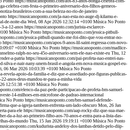
o Ponto
https://musicanoponto.com/aos-83-anos-bonga-celebra-com-
a-celebra-com-festa-o-primeiro-aniversario-dos-filhos-gemeos-
notiza-brasileiros-com-a-sua-beleza-no-rio-de-janeiro
onto
https://musicanoponto.com/ja-nao-esta-no-auge-dj-kilamu-e-
l-de-noite-dia
Wed, 08 Apr 2026 12:32:14 +0100
Música No Ponto
e-3-a-12-anos
https://musicanoponto.com/jurista-esclarece-
0100
Música No Ponto
https://musicanoponto.com/jessica-pitbull-
anoponto.com/jessica-pitbull-quando-me-foi-dito-que-vou-entrar-no-
o
https://musicanoponto.com/apos-9-anos-lil-saint-regressa-com-novo-
0:09:07 +0100
Música No Ponto
https://musicanoponto.com/madlice-
anselmo-ralph-no-seu-45o-aniversario-sem-ele-nao-existe-eu
Thu, 12
ender-a-patria
https://musicanoponto.com/pai-profeta-nao-entrei-nas-
d-silva-e-nair-nany-unem-brasil-e-angola-em-nova-musica-gospel-eu-
ri, 06 Mar 2026 10:03:39 +0100
Música No Ponto
a-revela-apoio-da-familia-e-diz-que-e-assediado-por-figuras-publicas-
-22-anos-deus-mandou-te-para-a-minha-vida
026 12:51:38 +0100
Música No Ponto
oponto.com/elenco-da-paz-pede-participacao-de-profeta-bm-samuel-
investe-14-milhoes-em-microfone-de-padrao-internacional
ica No Ponto
https://musicanoponto.com/bm-samuel-defende-
firma-que-a-igreja-tambem-enfrenta-um-lado-obscuro
Mon, 26 Jan
erta-para-ele
https://musicanoponto.com/aap-rocky-diz-que-sua-mae-
er-da-a-luz-ao-primeiro-filho-aos-70-anos-e-entra-para-a-lista-das-
velhas-do-mundo
Thu, 15 Jan 2026 19:19:11 +0100
Música No Ponto
/musicanoponto.com/kudurista-andeloy-dos-lambas-detido-pelo-diip-