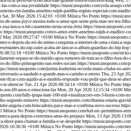
ara-ficar-perto-de-ti-declara-mae-grande-mira-a-mirelson-king
Wed, 17
a-fas-com-a-sua-jovialidade
https://musicanoponto.com/yola-araujo-cele
omento-em-familia-anselmo-ralph-partilha-registo-especial-com-madlic
n
Sat, 30 May 2026 15:42:01 +0100
Música No Ponto
https://musican
lho-de-anna-joyce-mostra-todo-o-amor-que-sente-pela-mae-ser-teu-filho
-zua-lanca-o-hit-casamento-nesta-sexta-feira
https://musicanoponto.co
to
https://musicanoponto.com/o-amor-entre-anselmo-ralph-e-madlice-cor
22 May 2026 09:27:47 +0100
Música No Ponto
https://musicanoponto.
ntes-e-depois-do-rei-do-mimo-conquista-a-internet-de-uma-crianca-suj
sentantes-do-rap-zaire-acaba-de-lancar-o-album-guardiao-do-hip-hop
6 08:52:18 +0100
Música No Ponto
https://musicanoponto.com/nicki-
damente-separa-se-do-marido-apos-rumores-de-traicao-e-filho-fora-do
aro-do-filho-primogenito-nas-redes-sociais
https://musicanoponto.com/pr
tps://musicanoponto.com/jurista-kudurista-recorda-mano-chaba-no-aniv
aniversario-a-saudade-e-grande-mas-o-carinho-e-eterno
Thu, 23 Apr 20
oste-ficar-com-aquilo-ai-e-modelo-responde-vou-pedir-que-deus-te-ab
us-te-abencoe
Tue, 21 Apr 2026 08:34:14 +0100
Música No Ponto
http
do-aos-69-anos-e-emociona-fas
Mon, 20 Apr 2026 12:15:34 +0100
Mús
noponto.com/fally-ipupa-bate-100-mil-visualizacoes-em-3-horas-com-
filho-segundo-rumores
https://musicanoponto.com/rihanna-estaria-gravi
outube-angola-com-brincadeira-pai-e-mae-e-confirma-novo-sucesso
https
0
Música No Ponto
https://musicanoponto.com/kid-mc-permitimos-semp
teca-para-depois-corrermos-atras-do-prejuizo
Mon, 13 Apr 2026 13:0
a-dizer-para-chamar-a-familia-e-se-despedir
https://musicanoponto.co
 2026 10:30:36 +0100
Música No Ponto
https://musicanoponto.com/ste