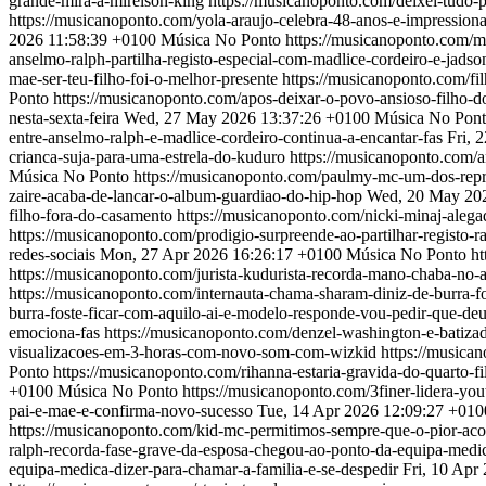
grande-mira-a-mirelson-king
https://musicanoponto.com/deixei-tudo-p
https://musicanoponto.com/yola-araujo-celebra-48-anos-e-impression
2026 11:58:39 +0100
Música No Ponto
https://musicanoponto.com/m
anselmo-ralph-partilha-registo-especial-com-madlice-cordeiro-e-jadso
mae-ser-teu-filho-foi-o-melhor-presente
https://musicanoponto.com/fi
Ponto
https://musicanoponto.com/apos-deixar-o-povo-ansioso-filho-do
nesta-sexta-feira
Wed, 27 May 2026 13:37:26 +0100
Música No Pon
entre-anselmo-ralph-e-madlice-cordeiro-continua-a-encantar-fas
Fri, 
crianca-suja-para-uma-estrela-do-kuduro
https://musicanoponto.com/a
Música No Ponto
https://musicanoponto.com/paulmy-mc-um-dos-repre
zaire-acaba-de-lancar-o-album-guardiao-do-hip-hop
Wed, 20 May 202
filho-fora-do-casamento
https://musicanoponto.com/nicki-minaj-alega
https://musicanoponto.com/prodigio-surpreende-ao-partilhar-registo-r
redes-sociais
Mon, 27 Apr 2026 16:26:17 +0100
Música No Ponto
ht
https://musicanoponto.com/jurista-kudurista-recorda-mano-chaba-no-
https://musicanoponto.com/internauta-chama-sharam-diniz-de-burra-f
burra-foste-ficar-com-aquilo-ai-e-modelo-responde-vou-pedir-que-de
emociona-fas
https://musicanoponto.com/denzel-washington-e-batiza
visualizacoes-em-3-horas-com-novo-som-com-wizkid
https://musica
Ponto
https://musicanoponto.com/rihanna-estaria-gravida-do-quarto-
+0100
Música No Ponto
https://musicanoponto.com/3finer-lidera-y
pai-e-mae-e-confirma-novo-sucesso
Tue, 14 Apr 2026 12:09:27 +010
https://musicanoponto.com/kid-mc-permitimos-sempre-que-o-pior-acon
ralph-recorda-fase-grave-da-esposa-chegou-ao-ponto-da-equipa-medic
equipa-medica-dizer-para-chamar-a-familia-e-se-despedir
Fri, 10 Apr