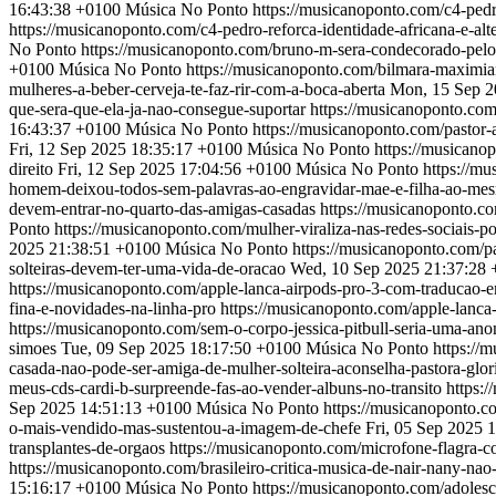
16:43:38 +0100
Música No Ponto
https://musicanoponto.com/c4-ped
https://musicanoponto.com/c4-pedro-reforca-identidade-africana-e-
No Ponto
https://musicanoponto.com/bruno-m-sera-condecorado-pelo
+0100
Música No Ponto
https://musicanoponto.com/bilmara-maximian
mulheres-a-beber-cerveja-te-faz-rir-com-a-boca-aberta
Mon, 15 Sep 2
que-sera-que-ela-ja-nao-consegue-suportar
https://musicanoponto.com
16:43:37 +0100
Música No Ponto
https://musicanoponto.com/pastor-
Fri, 12 Sep 2025 18:35:17 +0100
Música No Ponto
https://musicano
direito
Fri, 12 Sep 2025 17:04:56 +0100
Música No Ponto
https://m
homem-deixou-todos-sem-palavras-ao-engravidar-mae-e-filha-ao-m
devem-entrar-no-quarto-das-amigas-casadas
https://musicanoponto.c
Ponto
https://musicanoponto.com/mulher-viraliza-nas-redes-sociais-p
2025 21:38:51 +0100
Música No Ponto
https://musicanoponto.com/p
solteiras-devem-ter-uma-vida-de-oracao
Wed, 10 Sep 2025 21:37:28
https://musicanoponto.com/apple-lanca-airpods-pro-3-com-traducao-
fina-e-novidades-na-linha-pro
https://musicanoponto.com/apple-lanca-
https://musicanoponto.com/sem-o-corpo-jessica-pitbull-seria-uma-ano
simoes
Tue, 09 Sep 2025 18:17:50 +0100
Música No Ponto
https://
casada-nao-pode-ser-amiga-de-mulher-solteira-aconselha-pastora-glori
meus-cds-cardi-b-surpreende-fas-ao-vender-albuns-no-transito
https:
Sep 2025 14:51:13 +0100
Música No Ponto
https://musicanoponto.c
o-mais-vendido-mas-sustentou-a-imagem-de-chefe
Fri, 05 Sep 2025 
transplantes-de-orgaos
https://musicanoponto.com/microfone-flagra-co
https://musicanoponto.com/brasileiro-critica-musica-de-nair-nany-na
15:16:17 +0100
Música No Ponto
https://musicanoponto.com/adolesc