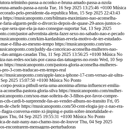
dutora-telminho-passa-a-nconko-e-bruna-amado-passa-a-nzola
-bruna-amado-passa-a-nzola
Tue, 16 Sep 2025 13:25:46 +0100
Música
ecorado-pelo-presidente-da-republica
Mon, 15 Sep 2025 22:43:43
ta
https://musicanoponto.com/bilmara-maximiano-nao-aconselha-
e-faria-alguem-pedir-o-divorcio-depois-de-quase-29-anos-juntos-o-
-que-sera-que-ela-ja-nao-consegue-suportar
Sat, 13 Sep 2025
onto.com/pastor-adventista-alerta-fazer-sexo-no-sabado-nao-e-pecado
//musicanoponto.com/kim-kardashian-revela-motivo-de-ter-estudado-
r-mae-e-filha-ao-mesmo-tempo
https://musicanoponto.com/um-
/musicanoponto.com/juddy-da-conceicao-aconselha-mulheres-nao-
o-das-amigas-casadas
Thu, 11 Sep 2025 13:56:25 +0100
Música No
za-nas-redes-sociais-por-causa-das-tatuagens-no-rosto
Wed, 10 Sep
cao
https://musicanoponto.com/pastora-gloria-aconselha-mulheres-
ds-pro-3-com-traducao-em-tempo-real
ps://musicanoponto.com/apple-lanca-iphone-17-com-versao-air-ultra-
 Sep 2025 15:07:50 +0100
Música No Ponto
corpo-jessica-pitbull-seria-uma-anonima-afirma-influencer-emilia-
a-aconselha-pastora-gloria-silva
https://musicanoponto.com/mulher-
usicanoponto.com/sou-mae-solteira-de-3-filhos-por-favor-compre-
s-cds-cardi-b-surpreende-fas-ao-vender-albuns-no-transito
Fri, 05
gem-de-chefe
https://musicanoponto.com/50-cent-elogia-jay-z-nao-era-
flagra-conversa-entre-xi-jinping-e-putin-sobre-imortalidade-e-
rgaos
Thu, 04 Sep 2025 19:55:31 +0100
Música No Ponto
sica-de-nair-nany-nao-chamo-isso-de-louvor
Thu, 04 Sep 2025
apos-encontrarem-mensagens-perturbadoras