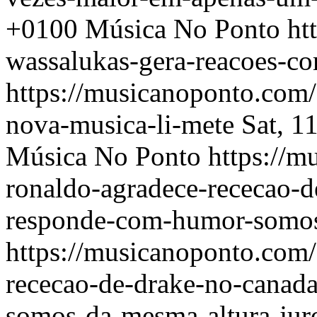
+0100
Música No Ponto
ht
wassalukas-gera-reacoes-c
https://musicanoponto.com/
nova-musica-li-mete
Sat, 1
Música No Ponto
https://m
ronaldo-agradece-rececao-d
responde-com-humor-somos
https://musicanoponto.com/
rececao-de-drake-no-canad
somos-da-mesma-altura-jur