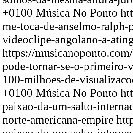
+0100
Música No Ponto
ht
me-toca-de-anselmo-ralph-p
videoclipe-angolano-a-atin
https://musicanoponto.com
pode-tornar-se-o-primeiro-v
100-milhoes-de-visualizaco
+0100
Música No Ponto
ht
paixao-da-um-salto-interna
norte-americana-empire
htt
paixao-da-um-salto-interna