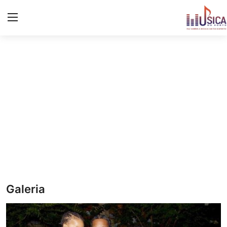
Iniciar
Registo
Início
Contacto
Notícias
Eventos
Música
Galeria
Letras de músicas/Frases
Galeria