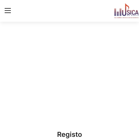
Iniciar
Registo
Início
Contacto
Notícias
Eventos
Música
Letras de músicas/Frases
Registo
Galeria