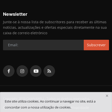
Newsletter
Junte-se à nossa lista de subscritores para receber as últimas
notícias, actualizações e ofertas especiais diretamente na sua
caixa de correio eletrónico
Subscrever
Copyright 2023 CHANAWILL- Todos os direitos reservados.
Este site utiliza cookies. Ao continuar a navegar no site, está a
concordar com a nossa utilização de cookies.
REMOÇÃO DE CONTEÚDO
Política de Privacidade