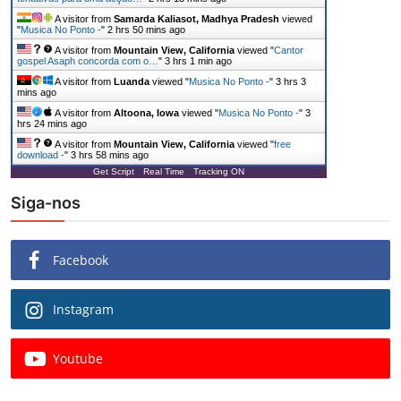
A visitor from
Samarda Kaliasot, Madhya Pradesh
viewed
"
Musica No Ponto -
"
2 hrs 50 mins ago
A visitor from
Mountain View, California
viewed "
Cantor
gospel Asaph concorda com o…
"
3 hrs 1 min ago
A visitor from
Luanda
viewed "
Musica No Ponto -
"
3 hrs 3
mins ago
A visitor from
Altoona, Iowa
viewed "
Musica No Ponto -
"
3
hrs 24 mins ago
A visitor from
Mountain View, California
viewed "
free
download -
"
3 hrs 58 mins ago
Get Script
Real Time
Tracking ON
Siga-nos
Facebook
Instagram
Youtube