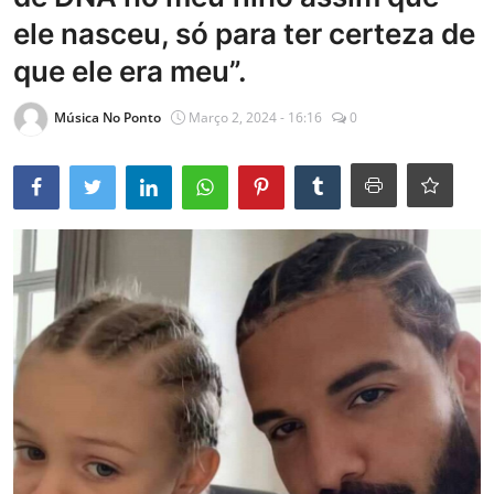
ele nasceu, só para ter certeza de
Mundo
que ele era meu”.
Entrevistas
Música No Ponto
Março 2, 2024 - 16:16
0