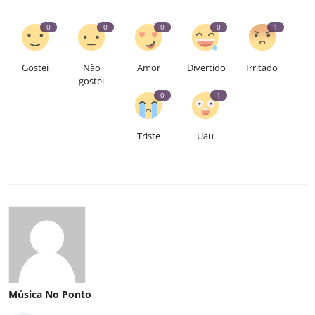
0
0
0
0
1
Gostei
Não
Amor
Divertido
Irritado
gostei
0
1
Triste
Uau
Música No Ponto