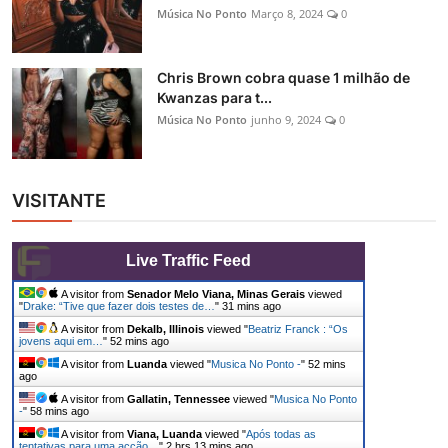
Música No Ponto
Março 8, 2024
0
Chris Brown cobra quase 1 milhão de
Kwanzas para t...
Música No Ponto
junho 9, 2024
0
VISITANTE
Live Traffic Feed
A visitor from
Senador Melo Viana, Minas Gerais
viewed
"
Drake: “Tive que fazer dois testes de…
"
31 mins ago
A visitor from
Dekalb, Illinois
viewed "
Beatriz Franck : “Os
jovens aqui em…
"
52 mins ago
A visitor from
Luanda
viewed "
Musica No Ponto -
"
52 mins
ago
A visitor from
Gallatin, Tennessee
viewed "
Musica No Ponto
-
"
58 mins ago
A visitor from
Viana, Luanda
viewed "
Após todas as
tentativas para uma acção…
"
2 hrs 13 mins ago