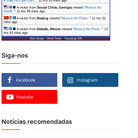
é mais rico que Leo…
"
11 hrs 15 mins ago
A visitor from
Social Circle, Georgia
viewed "
Musica No
Ponto -
"
11 hrs 49 mins ago
A visitor from
Beijing
viewed "
Musica No Ponto -
"
12 hrs 52
mins ago
A visitor from
Dekalb, Illinois
viewed "
Musica No Ponto -
"
13
hrs 41 mins ago
Get Script
Real Time
Tracking ON
Siga-nos
Facebook
Instagram
Youtube
Notícias recomendadas