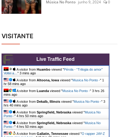
Música No Ponto
junho 9, 2024
0
VISITANTE
Live Traffic Feed
A visitor from
Huambo
viewed "
Pérola - “Trilogia do amor”
Voltei a…
"
3 mins ago
A visitor from
Altoona, Iowa
viewed "
Musica No Ponto -
"
1
hr 58 mins ago
A visitor from
Luanda
viewed "
Musica No Ponto -
"
3 hrs 26
mins ago
A visitor from
Dekalb, Illinois
viewed "
Musica No Ponto -
"
3
hrs 40 mins ago
A visitor from
Springfield, Nebraska
viewed "
Musica No
Ponto -
"
4 hrs 50 mins ago
A visitor from
Springfield, Nebraska
viewed "
Musica No
Ponto -
"
4 hrs 50 mins ago
A visitor from
Gallatin, Tennessee
viewed "
O rapper JAY-Z