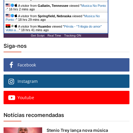
A visitor from
Gallatin, Tennessee
viewed "
Musica No Ponto
-
"
16 hrs 2 mins ago
A visitor from
Springfield, Nebraska
viewed "
Musica No
Ponto -
"
18 hrs 29 mins ago
A visitor from
Huambo
viewed "
Pérola - “Trilogia do amor”
Voltei a…
"
18 hrs 41 mins ago
Get Script
Real Time
Tracking ON
Siga-nos
Facebook
Instagram
Youtube
Notícias recomendadas
Stenio Trey lança nova música