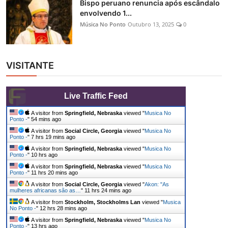
Bispo peruano renuncia após escândalo
envolvendo 1...
Música No Ponto
Outubro 13, 2025
0
VISITANTE
Live Traffic Feed
A visitor from
Springfield, Nebraska
viewed "
Musica No
Ponto -
"
54 mins ago
A visitor from
Social Circle, Georgia
viewed "
Musica No
Ponto -
"
7 hrs 19 mins ago
A visitor from
Springfield, Nebraska
viewed "
Musica No
Ponto -
"
10 hrs ago
A visitor from
Springfield, Nebraska
viewed "
Musica No
Ponto -
"
11 hrs 20 mins ago
A visitor from
Social Circle, Georgia
viewed "
Akon: "As
mulheres africanas são as…
"
11 hrs 24 mins ago
A visitor from
Stockholm, Stockholms Lan
viewed "
Musica
No Ponto -
"
12 hrs 28 mins ago
A visitor from
Springfield, Nebraska
viewed "
Musica No
Ponto -
"
13 hrs ago