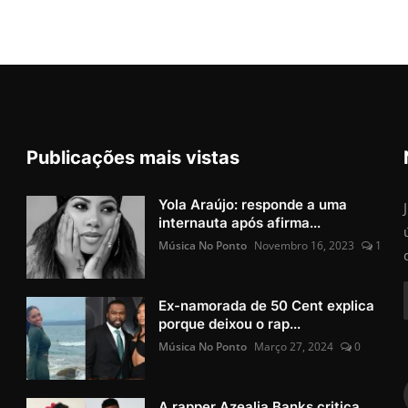
Publicações mais vistas
Yola Araújo: responde a uma
internauta após afirma...
Música No Ponto
Novembro 16, 2023
1
Ex-namorada de 50 Cent explica
porque deixou o rap...
Música No Ponto
Março 27, 2024
0
A rapper Azealia Banks critica