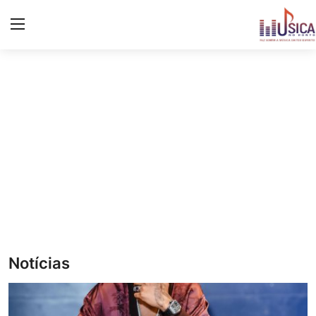
Iniciar
Registo
Início
Contacto
Notícias
Eventos
Música
Notícias
Letras de músicas/Frases
Galeria