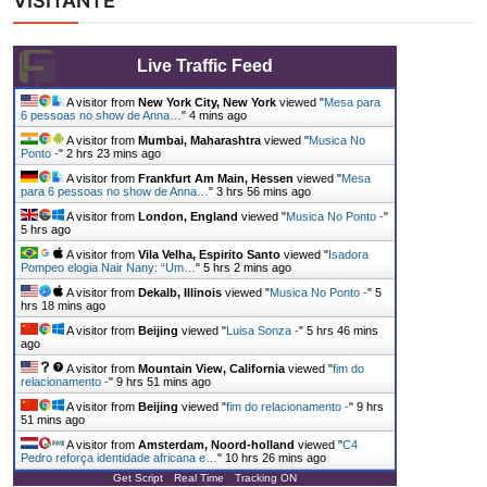
VISITANTE
Live Traffic Feed
A visitor from
New York City, New York
viewed "
Mesa para
6 pessoas no show de Anna…
"
4 mins ago
A visitor from
Mumbai, Maharashtra
viewed "
Musica No
Ponto -
"
2 hrs 23 mins ago
A visitor from
Frankfurt Am Main, Hessen
viewed "
Mesa
para 6 pessoas no show de Anna…
"
3 hrs 56 mins ago
A visitor from
London, England
viewed "
Musica No Ponto -
"
5 hrs ago
A visitor from
Vila Velha, Espirito Santo
viewed "
Isadora
Pompeo elogia Nair Nany: “Um…
"
5 hrs 2 mins ago
A visitor from
Dekalb, Illinois
viewed "
Musica No Ponto -
"
5
hrs 18 mins ago
A visitor from
Beijing
viewed "
Luisa Sonza -
"
5 hrs 46 mins
ago
A visitor from
Mountain View, California
viewed "
fim do
relacionamento -
"
9 hrs 51 mins ago
A visitor from
Beijing
viewed "
fim do relacionamento -
"
9 hrs
51 mins ago
A visitor from
Amsterdam, Noord-holland
viewed "
C4
Pedro reforça identidade africana e…
"
10 hrs 26 mins ago
Get Script
Real Time
Tracking ON