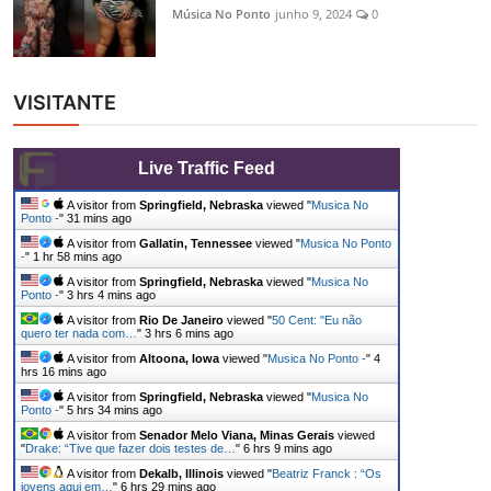
Música No Ponto
junho 9, 2024
0
VISITANTE
Live Traffic Feed
A visitor from
Springfield, Nebraska
viewed "
Musica No
Ponto -
"
31 mins ago
A visitor from
Gallatin, Tennessee
viewed "
Musica No Ponto
-
"
1 hr 58 mins ago
A visitor from
Springfield, Nebraska
viewed "
Musica No
Ponto -
"
3 hrs 4 mins ago
A visitor from
Rio De Janeiro
viewed "
50 Cent: "Eu não
quero ter nada com…
"
3 hrs 6 mins ago
A visitor from
Altoona, Iowa
viewed "
Musica No Ponto -
"
4
hrs 16 mins ago
A visitor from
Springfield, Nebraska
viewed "
Musica No
Ponto -
"
5 hrs 34 mins ago
A visitor from
Senador Melo Viana, Minas Gerais
viewed
"
Drake: “Tive que fazer dois testes de…
"
6 hrs 9 mins ago
A visitor from
Dekalb, Illinois
viewed "
Beatriz Franck : “Os
jovens aqui em…
"
6 hrs 29 mins ago