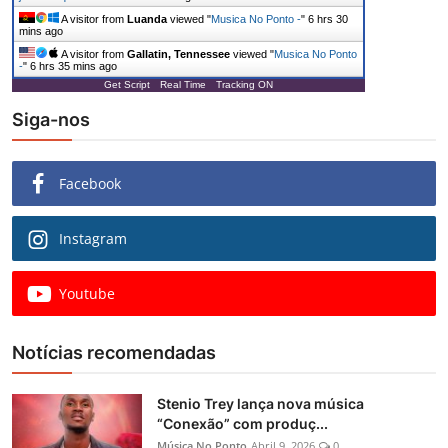
A visitor from
Luanda
viewed "
Musica No Ponto -
"
6 hrs 30
mins ago
A visitor from
Gallatin, Tennessee
viewed "
Musica No Ponto
-
"
6 hrs 35 mins ago
Get Script
Real Time
Tracking ON
Siga-nos
Facebook
Instagram
Youtube
Notícias recomendadas
Stenio Trey lança nova música
“Conexão” com produç...
Música No Ponto
Abril 9, 2026
0