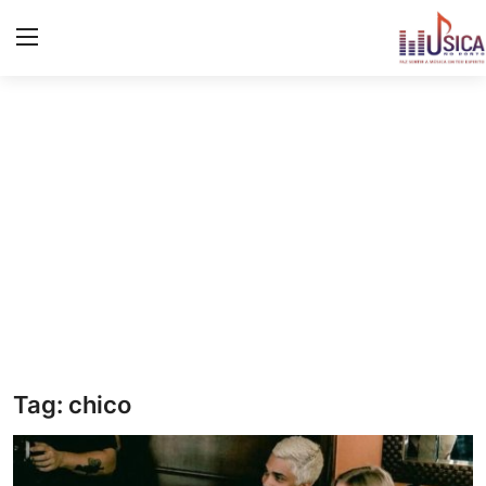
Iniciar
Registo
Início
Contacto
Notícias
Eventos
Música
Tag: chico
Letras de músicas/Frases
Galeria