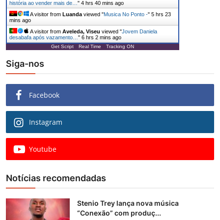
história ao vender mais de…
"
4 hrs 40 mins ago
A visitor from
Luanda
viewed "
Musica No Ponto -
"
5 hrs 23
mins ago
A visitor from
Aveleda, Viseu
viewed "
Jovem Daniela
desabafa após vazamento…
"
6 hrs 2 mins ago
Get Script
Real Time
Tracking ON
Siga-nos
Facebook
Instagram
Youtube
Notícias recomendadas
Stenio Trey lança nova música
“Conexão” com produç...