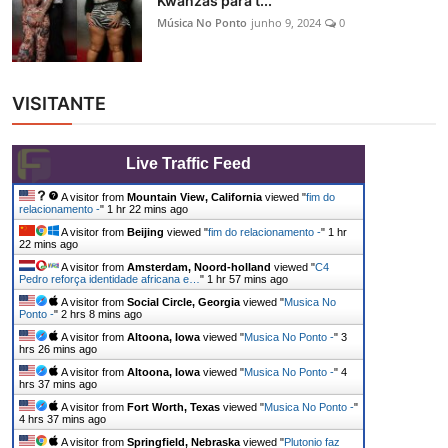
Kwanzas para t...
Música No Ponto
junho 9, 2024
0
VISITANTE
Live Traffic Feed
A visitor from
Mountain View, California
viewed "
fim do
relacionamento -
"
1 hr 22 mins ago
A visitor from
Beijing
viewed "
fim do relacionamento -
"
1 hr
22 mins ago
A visitor from
Amsterdam, Noord-holland
viewed "
C4
Pedro reforça identidade africana e…
"
1 hr 57 mins ago
A visitor from
Social Circle, Georgia
viewed "
Musica No
Ponto -
"
2 hrs 8 mins ago
A visitor from
Altoona, Iowa
viewed "
Musica No Ponto -
"
3
hrs 26 mins ago
A visitor from
Altoona, Iowa
viewed "
Musica No Ponto -
"
4
hrs 37 mins ago
A visitor from
Fort Worth, Texas
viewed "
Musica No Ponto -
"
4 hrs 37 mins ago
A visitor from
Springfield, Nebraska
viewed "
Plutonio faz