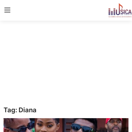
Iniciar
Registo
Início
Contacto
Notícias
Eventos
Música
Tag: Diana
Letras de músicas/Frases
Galeria