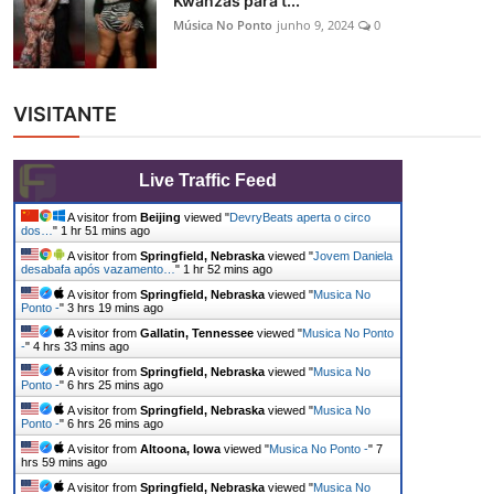
Kwanzas para t...
Música No Ponto
junho 9, 2024
0
VISITANTE
Live Traffic Feed
A visitor from
Beijing
viewed "
DevryBeats aperta o circo
dos…
"
1 hr 51 mins ago
A visitor from
Springfield, Nebraska
viewed "
Jovem Daniela
desabafa após vazamento…
"
1 hr 52 mins ago
A visitor from
Springfield, Nebraska
viewed "
Musica No
Ponto -
"
3 hrs 19 mins ago
A visitor from
Gallatin, Tennessee
viewed "
Musica No Ponto
-
"
4 hrs 33 mins ago
A visitor from
Springfield, Nebraska
viewed "
Musica No
Ponto -
"
6 hrs 25 mins ago
A visitor from
Springfield, Nebraska
viewed "
Musica No
Ponto -
"
6 hrs 26 mins ago
A visitor from
Altoona, Iowa
viewed "
Musica No Ponto -
"
7
hrs 59 mins ago
A visitor from
Springfield, Nebraska
viewed "
Musica No