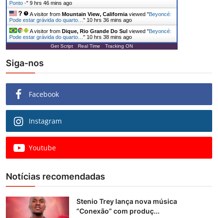
Ponto -
"
9 hrs 46 mins ago
A visitor from
Mountain View, California
viewed "
Beyoncé:
Pode estar grávida do quarto…
"
10 hrs 36 mins ago
A visitor from
Dique, Rio Grande Do Sul
viewed "
Beyoncé:
Pode estar grávida do quarto…
"
10 hrs 38 mins ago
Get Script
Real Time
Tracking ON
Siga-nos
Facebook
Instagram
Youtube
Notícias recomendadas
Stenio Trey lança nova música
“Conexão” com produç...