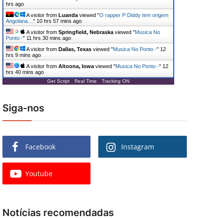
hrs ago
A visitor from
Luanda
viewed "
O rapper P Diddy tem origem
Angolana…
"
10 hrs 57 mins ago
A visitor from
Springfield, Nebraska
viewed "
Musica No
Ponto -
"
11 hrs 30 mins ago
A visitor from
Dallas, Texas
viewed "
Musica No Ponto -
"
12
hrs 9 mins ago
A visitor from
Altoona, Iowa
viewed "
Musica No Ponto -
"
12
hrs 40 mins ago
Get Script
Real Time
Tracking ON
Siga-nos
Facebook
Instagram
Youtube
Notícias recomendadas