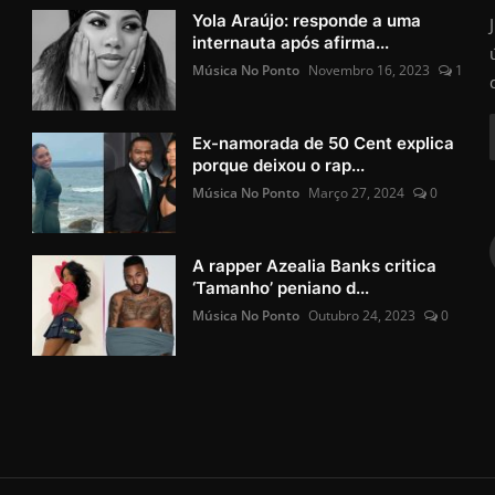
Yola Araújo: responde a uma
internauta após afirma...
Música No Ponto
Novembro 16, 2023
1
Ex-namorada de 50 Cent explica
porque deixou o rap...
Música No Ponto
Março 27, 2024
0
A rapper Azealia Banks critica
‘Tamanho’ peniano d...
Música No Ponto
Outubro 24, 2023
0