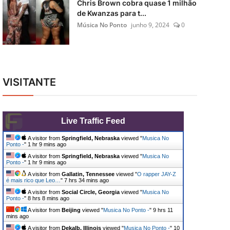
Chris Brown cobra quase 1 milhão
de Kwanzas para t...
Música No Ponto
junho 9, 2024
0
VISITANTE
Live Traffic Feed
A visitor from
Springfield, Nebraska
viewed "
Musica No
Ponto -
"
1 hr 9 mins ago
A visitor from
Springfield, Nebraska
viewed "
Musica No
Ponto -
"
1 hr 9 mins ago
A visitor from
Gallatin, Tennessee
viewed "
O rapper JAY-Z
é mais rico que Leo…
"
7 hrs 34 mins ago
A visitor from
Social Circle, Georgia
viewed "
Musica No
Ponto -
"
8 hrs 8 mins ago
A visitor from
Beijing
viewed "
Musica No Ponto -
"
9 hrs 11
mins ago
A visitor from
Dekalb, Illinois
viewed "
Musica No Ponto -
"
10