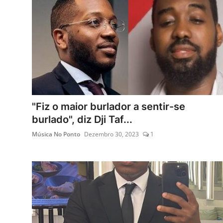
"Fiz o maior burlador a sentir-se
burlado", diz Dji Taf...
Música No Ponto
Dezembro 30, 2023
1