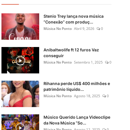
Stenio Trey lança nova música
“Conexão” com produç...
Música No Ponto
Abril 9, 2026
0
Anibaltwolife ft 12 furos Vaz
conseguir
Música No Ponto
Setembro 1, 2025
0
Rihanna perde US$ 400 milhões e
patrimônio líquido...
Música No Ponto
Agosto 18, 2025
0
Músico Querido Lança Videoclipe
da Nova Música “So...
Música No Ponto
Agosto 12, 2025
0