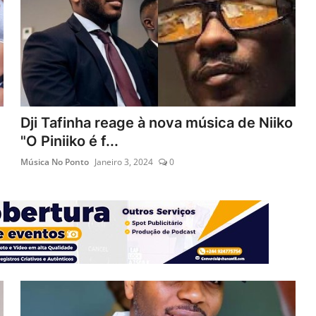
Dji Tafinha reage à nova música de Niiko
"O Piniiko é f...
Música No Ponto
Janeiro 3, 2024
0