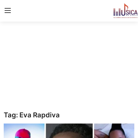
Iniciar
Registo
Início
Contacto
Notícias
Eventos
Música
Tag: Eva Rapdiva
Letras de músicas/Frases
Galeria