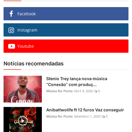
Facebook
Instagram
Youtube
Notícias recomendadas
Stenio Trey lança nova música
“Conexão” com produç...
Música No Ponto
Abril 9, 2026
0
Anibaltwolife ft 12 furos Vaz conseguir
Música No Ponto
Setembro 1, 2025
0