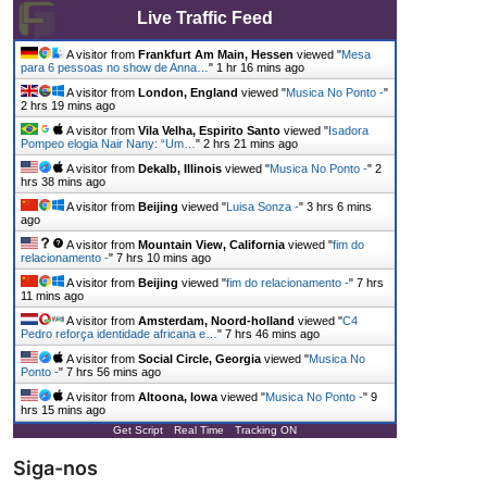
Live Traffic Feed
A visitor from
Frankfurt Am Main, Hessen
viewed "
Mesa
para 6 pessoas no show de Anna…
"
1 hr 16 mins ago
A visitor from
London, England
viewed "
Musica No Ponto -
"
2 hrs 19 mins ago
A visitor from
Vila Velha, Espirito Santo
viewed "
Isadora
Pompeo elogia Nair Nany: “Um…
"
2 hrs 21 mins ago
A visitor from
Dekalb, Illinois
viewed "
Musica No Ponto -
"
2
hrs 38 mins ago
A visitor from
Beijing
viewed "
Luisa Sonza -
"
3 hrs 6 mins
ago
A visitor from
Mountain View, California
viewed "
fim do
relacionamento -
"
7 hrs 10 mins ago
A visitor from
Beijing
viewed "
fim do relacionamento -
"
7 hrs
11 mins ago
A visitor from
Amsterdam, Noord-holland
viewed "
C4
Pedro reforça identidade africana e…
"
7 hrs 46 mins ago
A visitor from
Social Circle, Georgia
viewed "
Musica No
Ponto -
"
7 hrs 56 mins ago
A visitor from
Altoona, Iowa
viewed "
Musica No Ponto -
"
9
hrs 15 mins ago
Get Script
Real Time
Tracking ON
Siga-nos