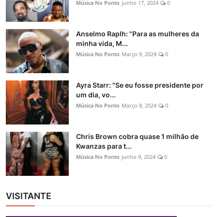
Música No Ponto
junho 17, 2024
0
Anselmo Raplh: "Para as mulheres da
minha vida, M...
Música No Ponto
Março 9, 2024
0
Ayra Starr: "Se eu fosse presidente por
um dia, vo...
Música No Ponto
Março 8, 2024
0
Chris Brown cobra quase 1 milhão de
Kwanzas para t...
Música No Ponto
junho 9, 2024
0
VISITANTE