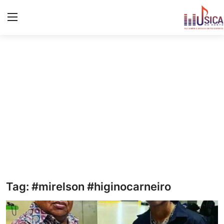
Iniciar
Registo
Início
Contacto
Notícias
Eventos
Música
Tag: #mirelson #higinocarneiro
Letras de músicas/Frases
Galeria