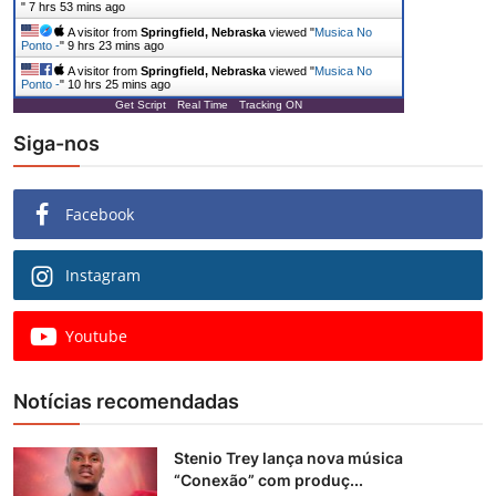
"
7 hrs 53 mins ago
A visitor from
Springfield, Nebraska
viewed "
Musica No
Ponto -
"
9 hrs 23 mins ago
A visitor from
Springfield, Nebraska
viewed "
Musica No
Ponto -
"
10 hrs 25 mins ago
Get Script
Real Time
Tracking ON
Siga-nos
Facebook
Instagram
Youtube
Notícias recomendadas
Stenio Trey lança nova música
“Conexão” com produç...