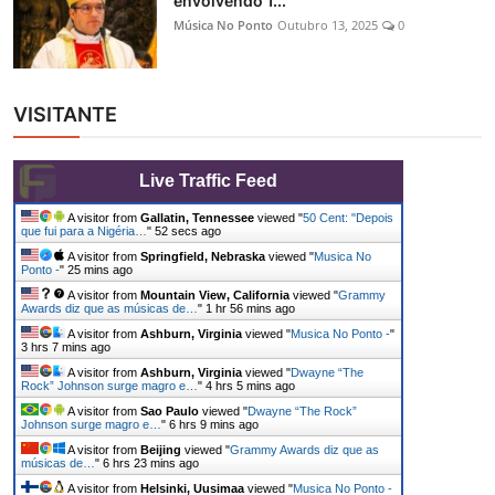
envolvendo 1...
Música No Ponto
Outubro 13, 2025
0
VISITANTE
Live Traffic Feed
A visitor from
Gallatin, Tennessee
viewed "
50 Cent: "Depois
que fui para a Nigéria…
"
53 secs ago
A visitor from
Springfield, Nebraska
viewed "
Musica No
Ponto -
"
25 mins ago
A visitor from
Mountain View, California
viewed "
Grammy
Awards diz que as músicas de…
"
1 hr 56 mins ago
A visitor from
Ashburn, Virginia
viewed "
Musica No Ponto -
"
3 hrs 7 mins ago
A visitor from
Ashburn, Virginia
viewed "
Dwayne “The
Rock” Johnson surge magro e…
"
4 hrs 5 mins ago
A visitor from
Sao Paulo
viewed "
Dwayne “The Rock”
Johnson surge magro e…
"
6 hrs 9 mins ago
A visitor from
Beijing
viewed "
Grammy Awards diz que as
músicas de…
"
6 hrs 23 mins ago
A visitor from
Helsinki, Uusimaa
viewed "
Musica No Ponto -