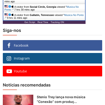
mins ago
A visitor from
Social Circle, Georgia
viewed "
Musica No
Ponto -
"
7 hrs 30 mins ago
A visitor from
Gallatin, Tennessee
viewed "
Musica No Ponto
-
"
9 hrs 11 mins ago
Get Script
Real Time
Tracking ON
Siga-nos
Facebook
Instagram
Youtube
Notícias recomendadas
Stenio Trey lança nova música
“Conexão” com produç...