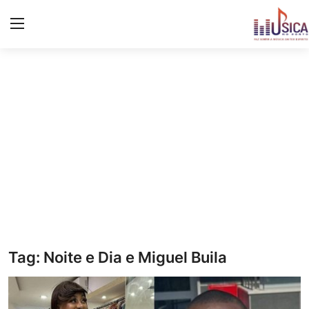
Iniciar
Registo
Início
Contacto
Notícias
Eventos
Música
Tag: Noite e Dia e Miguel Buila
Letras de músicas/Frases
Galeria