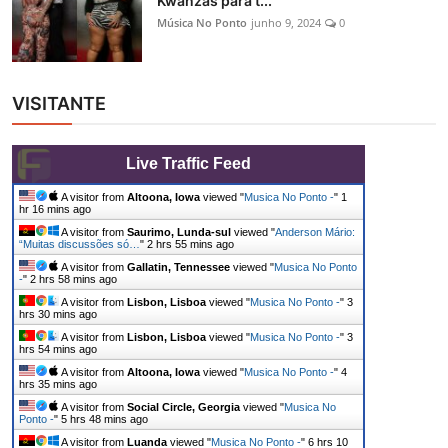
Kwanzas para t...
Música No Ponto
junho 9, 2024
0
VISITANTE
Live Traffic Feed
A visitor from
Altoona, Iowa
viewed "
Musica No Ponto -
"
1
hr 16 mins ago
A visitor from
Saurimo, Lunda-sul
viewed "
Anderson Mário:
“Muitas discussões só…
"
2 hrs 55 mins ago
A visitor from
Gallatin, Tennessee
viewed "
Musica No Ponto
-
"
2 hrs 58 mins ago
A visitor from
Lisbon, Lisboa
viewed "
Musica No Ponto -
"
3
hrs 30 mins ago
A visitor from
Lisbon, Lisboa
viewed "
Musica No Ponto -
"
3
hrs 54 mins ago
A visitor from
Altoona, Iowa
viewed "
Musica No Ponto -
"
4
hrs 35 mins ago
A visitor from
Social Circle, Georgia
viewed "
Musica No
Ponto -
"
5 hrs 48 mins ago
A visitor from
Luanda
viewed "
Musica No Ponto -
"
6 hrs 10