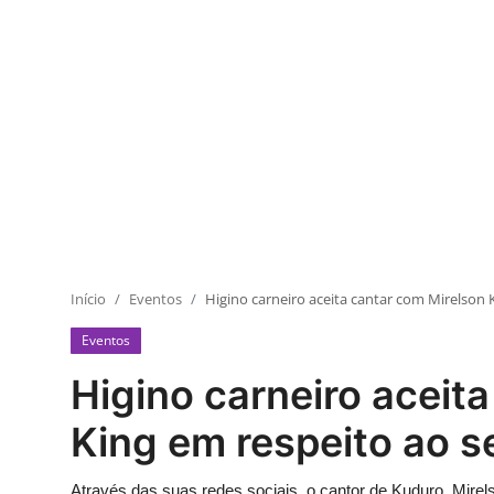
Início
Eventos
Higino carneiro aceita cantar com Mirelson 
Eventos
Higino carneiro aceit
King em respeito ao s
Através das suas redes sociais, o cantor de Kuduro, Mirel