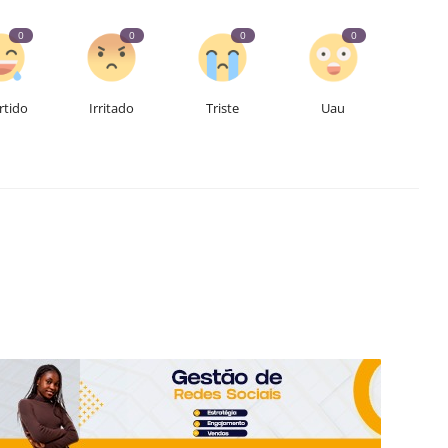
0
0
0
0
rtido
Irritado
Triste
Uau