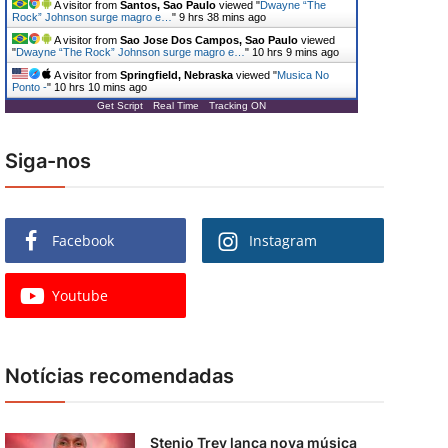
A visitor from
Santos, Sao Paulo
viewed "
Dwayne “The
Rock” Johnson surge magro e…
"
9 hrs 38 mins ago
A visitor from
Sao Jose Dos Campos, Sao Paulo
viewed
"
Dwayne “The Rock” Johnson surge magro e…
"
10 hrs 9 mins ago
A visitor from
Springfield, Nebraska
viewed "
Musica No
Ponto -
"
10 hrs 10 mins ago
Get Script
Real Time
Tracking ON
Siga-nos
Facebook
Instagram
Youtube
Notícias recomendadas
Stenio Trey lança nova música