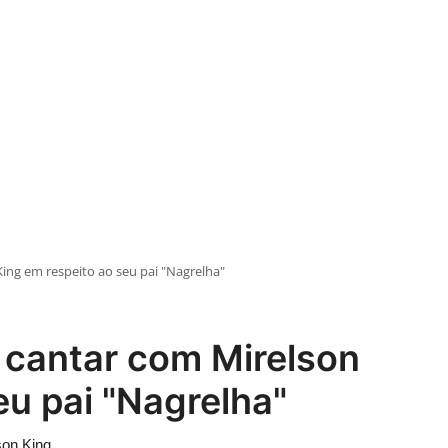
King em respeito ao seu pai "Nagrelha"
a cantar com Mirelson
eu pai "Nagrelha"
son King,