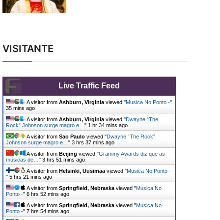
VISITANTE
Live Traffic Feed
A visitor from
Ashburn, Virginia
viewed "
Musica No Ponto -
"
35 mins ago
A visitor from
Ashburn, Virginia
viewed "
Dwayne “The
Rock” Johnson surge magro e…
"
1 hr 34 mins ago
A visitor from
Sao Paulo
viewed "
Dwayne “The Rock”
Johnson surge magro e…
"
3 hrs 37 mins ago
A visitor from
Beijing
viewed "
Grammy Awards diz que as
músicas de…
"
3 hrs 51 mins ago
A visitor from
Helsinki, Uusimaa
viewed "
Musica No Ponto -
"
5 hrs 21 mins ago
A visitor from
Springfield, Nebraska
viewed "
Musica No
Ponto -
"
6 hrs 52 mins ago
A visitor from
Springfield, Nebraska
viewed "
Musica No
Ponto -
"
7 hrs 54 mins ago