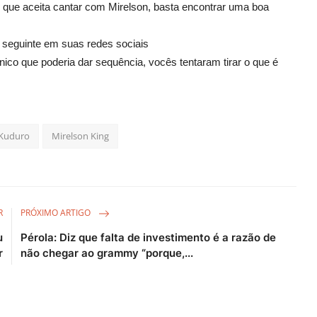
 que aceita cantar com Mirelson, basta encontrar uma boa
.
 seguinte em suas redes sociais
co que poderia dar sequência, vocês tentaram tirar o que é
 Kuduro
Mirelson King
R
PRÓXIMO ARTIGO
u
Pérola: Diz que falta de investimento é a razão de
r
não chegar ao grammy “porque,...