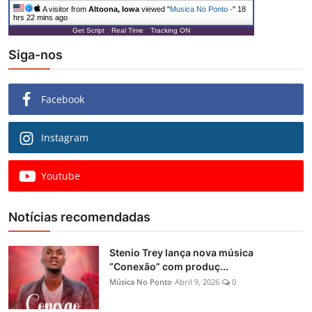
A visitor from
Altoona, Iowa
viewed "
Musica No Ponto -
"
18
hrs 22 mins ago
Get Script
Real Time
Tracking ON
Siga-nos
Facebook
Instagram
Youtube
Notícias recomendadas
Stenio Trey lança nova música
“Conexão” com produç...
Música No Ponto
Abril 9, 2026
0