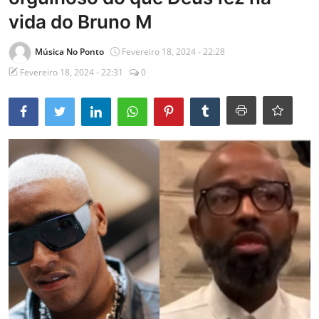
vida do Bruno M
Mundo
Entrevistas
Música No Ponto
Fevereiro 18, 2024 - 22:28
Fevereiro 18, 2024 - 22:31
0