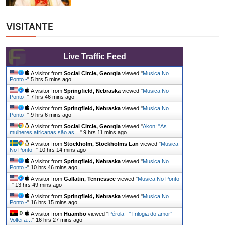
VISITANTE
Live Traffic Feed
A visitor from
Social Circle, Georgia
viewed "
Musica No
Ponto -
"
5 hrs 5 mins ago
A visitor from
Springfield, Nebraska
viewed "
Musica No
Ponto -
"
7 hrs 46 mins ago
A visitor from
Springfield, Nebraska
viewed "
Musica No
Ponto -
"
9 hrs 6 mins ago
A visitor from
Social Circle, Georgia
viewed "
Akon: "As
mulheres africanas são as…
"
9 hrs 11 mins ago
A visitor from
Stockholm, Stockholms Lan
viewed "
Musica
No Ponto -
"
10 hrs 14 mins ago
A visitor from
Springfield, Nebraska
viewed "
Musica No
Ponto -
"
10 hrs 46 mins ago
A visitor from
Gallatin, Tennessee
viewed "
Musica No Ponto
-
"
13 hrs 49 mins ago
A visitor from
Springfield, Nebraska
viewed "
Musica No
Ponto -
"
16 hrs 15 mins ago
A visitor from
Huambo
viewed "
Pérola - “Trilogia do amor”
Voltei a…
"
16 hrs 27 mins ago