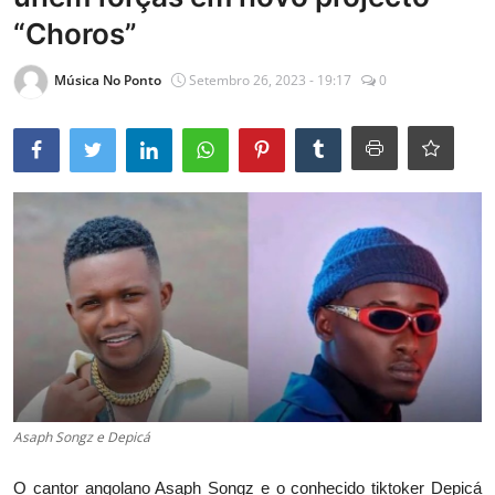
“Choros”
Entrevistas
Mundo
Música No Ponto
Setembro 26, 2023 - 19:17
0
Asaph Songz e Depicá
O cantor angolano Asaph Songz e o conhecido tiktoker Depicá