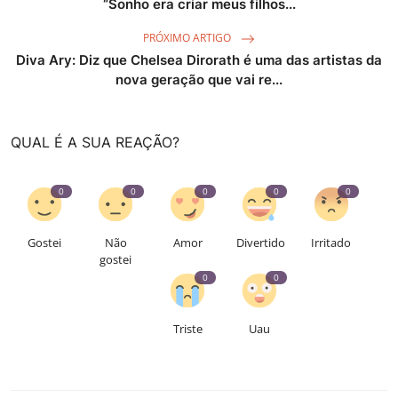
“Sonho era criar meus filhos...
PRÓXIMO ARTIGO
Diva Ary: Diz que Chelsea Dirorath é uma das artistas da
nova geração que vai re...
QUAL É A SUA REAÇÃO?
0
0
0
0
0
Gostei
Não
Amor
Divertido
Irritado
gostei
0
0
Triste
Uau