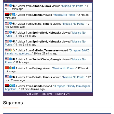
A visitor from
Altoona, Iowa
viewed "
Musica No Ponto -
"
1
hr 10 mins ago
A visitor from
Luanda
viewed "
Musica No Ponto -
"
2 hrs 38
mins ago
A visitor from
Dekalb, Illinois
viewed "
Musica No Ponto -
"
2
hrs 52 mins ago
A visitor from
Springfield, Nebraska
viewed "
Musica No
Ponto -
"
4 hrs 2 mins ago
A visitor from
Springfield, Nebraska
viewed "
Musica No
Ponto -
"
4 hrs 2 mins ago
A visitor from
Gallatin, Tennessee
viewed "
O rapper JAY-Z
é mais rico que Leo…
"
10 hrs 27 mins ago
A visitor from
Social Circle, Georgia
viewed "
Musica No
Ponto -
"
11 hrs ago
A visitor from
Beijing
viewed "
Musica No Ponto -
"
12 hrs 4
mins ago
A visitor from
Dekalb, Illinois
viewed "
Musica No Ponto -
"
12
hrs 52 mins ago
A visitor from
Luanda
viewed "
O rapper P Diddy tem origem
Angolana…
"
13 hrs 50 mins ago
Get Script
Real Time
Tracking ON
Siga-nos