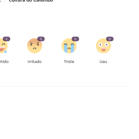
0
0
0
0
rtido
Irritado
Triste
Uau