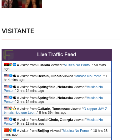
VISITANTE
Live Traffic Feed
A visitor from
Luanda
viewed "
Musica No Ponto -
"
50 mins
ago
A visitor from
Dekalb, Illinois
viewed "
Musica No Ponto -
"
1
hr 4 mins ago
A visitor from
Springfield, Nebraska
viewed "
Musica No
Ponto -
"
2 hrs 14 mins ago
A visitor from
Springfield, Nebraska
viewed "
Musica No
Ponto -
"
2 hrs 14 mins ago
A visitor from
Gallatin, Tennessee
viewed "
O rapper JAY-Z
é mais rico que Leo…
"
8 hrs 39 mins ago
A visitor from
Social Circle, Georgia
viewed "
Musica No
Ponto -
"
9 hrs 12 mins ago
A visitor from
Beijing
viewed "
Musica No Ponto -
"
10 hrs 16
mins ago