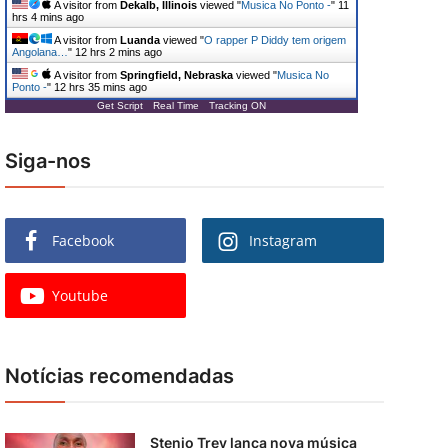
A visitor from
Dekalb, Illinois
viewed "
Musica No Ponto -
"
11
hrs 4 mins ago
A visitor from
Luanda
viewed "
O rapper P Diddy tem origem
Angolana…
"
12 hrs 2 mins ago
A visitor from
Springfield, Nebraska
viewed "
Musica No
Ponto -
"
12 hrs 35 mins ago
Get Script
Real Time
Tracking ON
Siga-nos
Facebook
Instagram
Youtube
Notícias recomendadas
Stenio Trey lança nova música