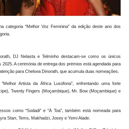
na categoria “Melhor Voz Feminina” da edição deste ano dos
goria.
inorath, DJ Nelasta e Telminho destacam-se como os únicos
 2025. A cerimónia de entrega dos prémios está agendada para
al atenção para Chelsea Dinorath, que acumula duas nomeações.
“Melhor Artista da África Lusófona”, enfrentando uma forte
ipe), Twenty Fingers (Moçambique), Mr. Bow (Moçambique) e
ucessos como “Sodadi” e “À Toa”, também está nomeada para
 Ayra Starr, Tems, Makhadzi, Josey e Yemi Alade.