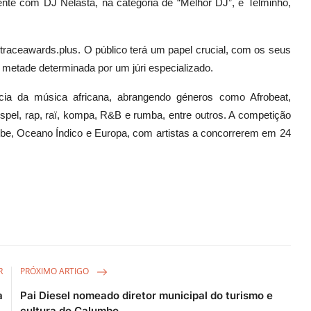
nte com DJ Nelasta, na categoria de “Melhor DJ”, e Telminho,
.traceawards.plus. O público terá um papel crucial, com os seus
 metade determinada por um júri especializado.
ia da música africana, abrangendo géneros como Afrobeat,
ospel, rap, raï, kompa, R&B e rumba, entre outros. A competição
ribe, Oceano Índico e Europa, com artistas a concorrerem em 24
R
PRÓXIMO ARTIGO
a
Pai Diesel nomeado diretor municipal do turismo e
.
cultura do Calumbo