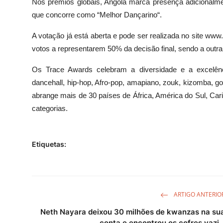
Nos prémios globais, Angola marca presença adicionalme
que concorre como “Melhor Dançarino“.
A votação já está aberta e pode ser realizada no site www
votos a representarem 50% da decisão final, sendo a outra
Os Trace Awards celebram a diversidade e a excelênc
dancehall, hip-hop, Afro-pop, amapiano, zouk, kizomba, g
abrange mais de 30 países de África, América do Sul, Ca
categorias.
Etiquetas:
ARTIGO ANTERIO
Neth Nayara deixou 30 milhões de kwanzas na su
conta e encontrou os cofres vazi..