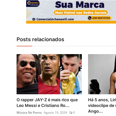
Posts relacionados
O rapper JAY-Z é mais rico que
Há 5 anos, Lir
Leo Messi e Cristiano Ro...
videoclipe de
Ango...
Música No Ponto
Agosto 19, 2024
0