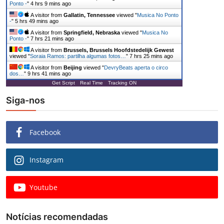
Ponto -
"
4 hrs 9 mins ago
A visitor from
Gallatin, Tennessee
viewed "
Musica No Ponto
-
"
5 hrs 49 mins ago
A visitor from
Springfield, Nebraska
viewed "
Musica No
Ponto -
"
7 hrs 21 mins ago
A visitor from
Brussels, Brussels Hoofdstedelijk Gewest
viewed "
Soraia Ramos: partilha algumas fotos…
"
7 hrs 25 mins ago
A visitor from
Beijing
viewed "
DevryBeats aperta o circo
dos…
"
9 hrs 41 mins ago
Get Script
Real Time
Tracking ON
Siga-nos
Facebook
Instagram
Youtube
Notícias recomendadas