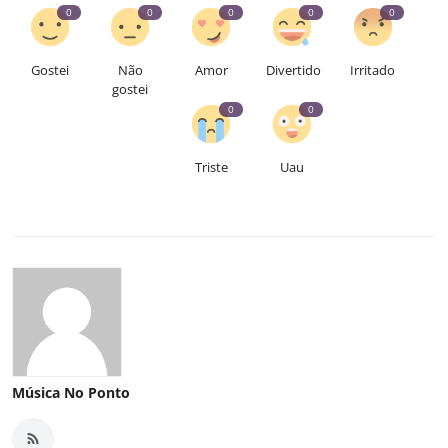
0
0
0
0
0
Gostei
Não
Amor
Divertido
Irritado
gostei
0
0
Triste
Uau
Música No Ponto