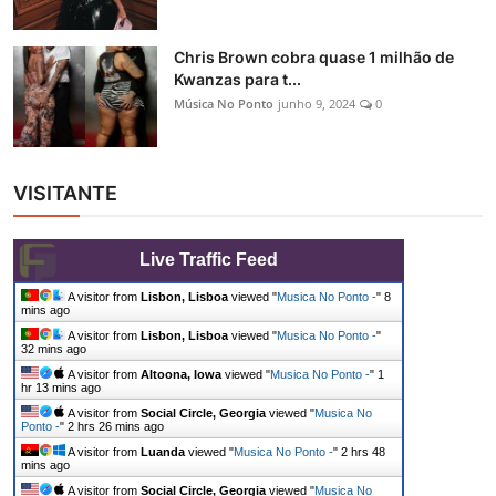
Chris Brown cobra quase 1 milhão de
Kwanzas para t...
Música No Ponto
junho 9, 2024
0
VISITANTE
Live Traffic Feed
A visitor from
Lisbon, Lisboa
viewed "
Musica No Ponto -
"
8
mins ago
A visitor from
Lisbon, Lisboa
viewed "
Musica No Ponto -
"
32 mins ago
A visitor from
Altoona, Iowa
viewed "
Musica No Ponto -
"
1
hr 13 mins ago
A visitor from
Social Circle, Georgia
viewed "
Musica No
Ponto -
"
2 hrs 26 mins ago
A visitor from
Luanda
viewed "
Musica No Ponto -
"
2 hrs 48
mins ago
A visitor from
Social Circle, Georgia
viewed "
Musica No