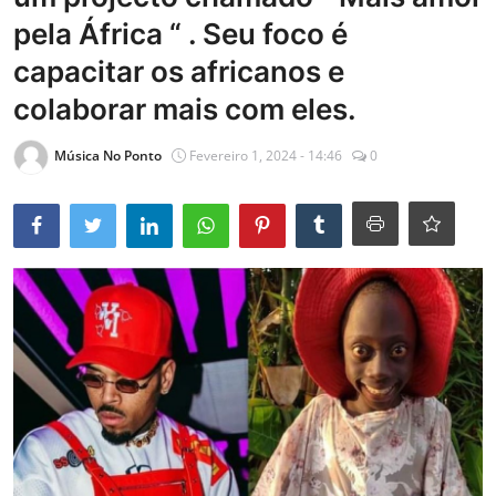
pela África “ . Seu foco é
Entrevistas
capacitar os africanos e
Mundo
colaborar mais com eles.
Música No Ponto
Fevereiro 1, 2024 - 14:46
0