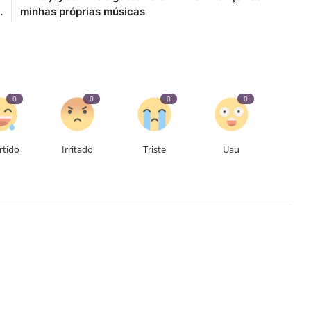
.
minhas próprias músicas
0
0
0
0
rtido
Irritado
Triste
Uau