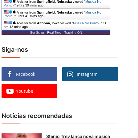
A visitor from
Springfield, Nebraska
viewed "
Musica No
Ponto -
"
9 hrs 39 mins ago
A visitor from
Springfield, Nebraska
viewed "
Musica No
Ponto -
"
9 hrs 41 mins ago
A visitor from
Altoona, Iowa
viewed "
Musica No Ponto -
"
11
hrs 13 mins ago
Get Script
Real Time
Tracking ON
Siga-nos
Facebook
Instagram
Youtube
Notícias recomendadas
Stenio Trey lança nova música