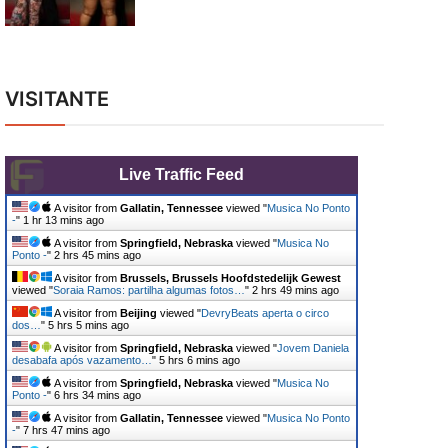
VISITANTE
Live Traffic Feed
A visitor from
Gallatin, Tennessee
viewed "
Musica No Ponto
-
"
1 hr 13 mins ago
A visitor from
Springfield, Nebraska
viewed "
Musica No
Ponto -
"
2 hrs 45 mins ago
A visitor from
Brussels, Brussels Hoofdstedelijk Gewest
viewed "
Soraia Ramos: partilha algumas fotos…
"
2 hrs 49 mins ago
A visitor from
Beijing
viewed "
DevryBeats aperta o circo
dos…
"
5 hrs 5 mins ago
A visitor from
Springfield, Nebraska
viewed "
Jovem Daniela
desabafa após vazamento…
"
5 hrs 6 mins ago
A visitor from
Springfield, Nebraska
viewed "
Musica No
Ponto -
"
6 hrs 34 mins ago
A visitor from
Gallatin, Tennessee
viewed "
Musica No Ponto
-
"
7 hrs 47 mins ago