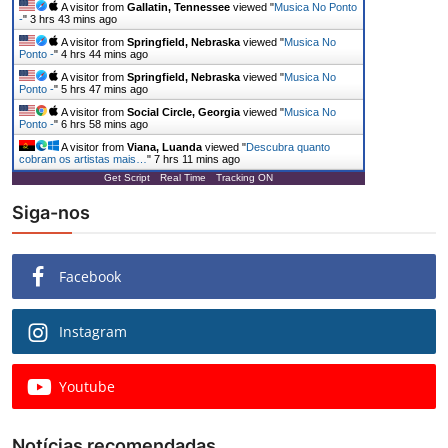
A visitor from
Gallatin, Tennessee
viewed "
Musica No Ponto
-
"
3 hrs 43 mins ago
A visitor from
Springfield, Nebraska
viewed "
Musica No
Ponto -
"
4 hrs 44 mins ago
A visitor from
Springfield, Nebraska
viewed "
Musica No
Ponto -
"
5 hrs 47 mins ago
A visitor from
Social Circle, Georgia
viewed "
Musica No
Ponto -
"
6 hrs 58 mins ago
A visitor from
Viana, Luanda
viewed "
Descubra quanto
cobram os artistas mais…
"
7 hrs 11 mins ago
Get Script
Real Time
Tracking ON
Siga-nos
Facebook
Instagram
Youtube
Notícias recomendadas