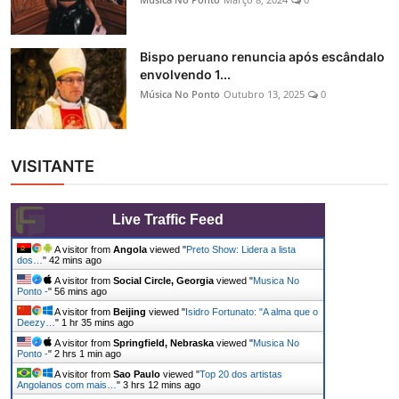
Bispo peruano renuncia após escândalo
envolvendo 1...
Música No Ponto
Outubro 13, 2025
0
VISITANTE
Live Traffic Feed
A visitor from
Angola
viewed "
Preto Show: Lidera a lista
dos…
"
42 mins ago
A visitor from
Social Circle, Georgia
viewed "
Musica No
Ponto -
"
56 mins ago
A visitor from
Beijing
viewed "
Isidro Fortunato: "A alma que o
Deezy…
"
1 hr 35 mins ago
A visitor from
Springfield, Nebraska
viewed "
Musica No
Ponto -
"
2 hrs 1 min ago
A visitor from
Sao Paulo
viewed "
Top 20 dos artistas
Angolanos com mais…
"
3 hrs 12 mins ago