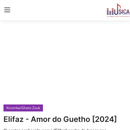
Iniciar
Registo
Início
Contacto
Notícias
Eventos
Música
Kizomba/Gheto Zouk
Letras de músicas/Frases
Elifaz - Amor do Guetho [2024]
Galeria