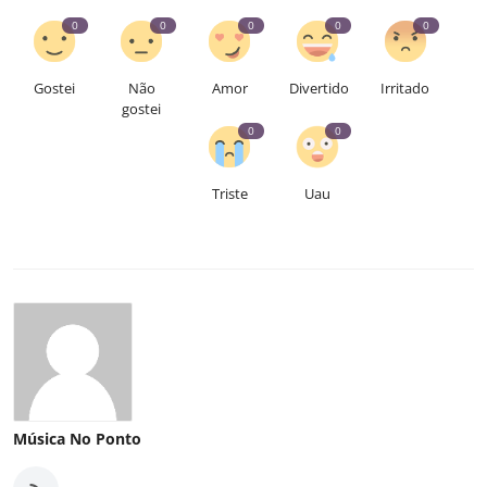
0
0
0
0
0
Gostei
Não
Amor
Divertido
Irritado
gostei
0
0
Triste
Uau
Música No Ponto