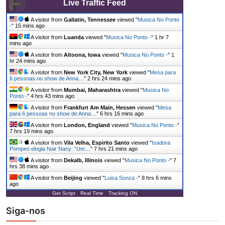
Live Traffic Feed
A visitor from
Gallatin, Tennessee
viewed "
Musica No Ponto
-
"
15 mins ago
A visitor from
Luanda
viewed "
Musica No Ponto -
"
1 hr 7
mins ago
A visitor from
Altoona, Iowa
viewed "
Musica No Ponto -
"
1
hr 24 mins ago
A visitor from
New York City, New York
viewed "
Mesa para
6 pessoas no show de Anna…
"
2 hrs 24 mins ago
A visitor from
Mumbai, Maharashtra
viewed "
Musica No
Ponto -
"
4 hrs 43 mins ago
A visitor from
Frankfurt Am Main, Hessen
viewed "
Mesa
para 6 pessoas no show de Anna…
"
6 hrs 16 mins ago
A visitor from
London, England
viewed "
Musica No Ponto -
"
7 hrs 19 mins ago
A visitor from
Vila Velha, Espirito Santo
viewed "
Isadora
Pompeo elogia Nair Nany: “Um…
"
7 hrs 21 mins ago
A visitor from
Dekalb, Illinois
viewed "
Musica No Ponto -
"
7
hrs 38 mins ago
A visitor from
Beijing
viewed "
Luisa Sonza -
"
8 hrs 6 mins
ago
Get Script
Real Time
Tracking ON
Siga-nos