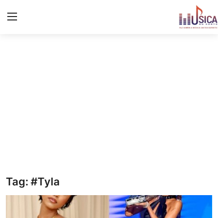
Iniciar
Registo
Início
Contacto
Notícias
Eventos
Música
Tag: #Tyla
Letras de músicas/Frases
Galeria