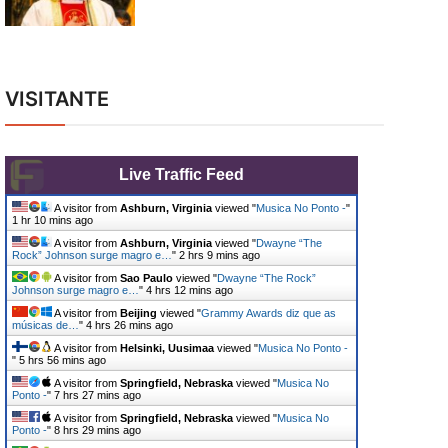
VISITANTE
Live Traffic Feed
A visitor from
Ashburn, Virginia
viewed "
Musica No Ponto -
"
1 hr 10 mins ago
A visitor from
Ashburn, Virginia
viewed "
Dwayne “The
Rock” Johnson surge magro e…
"
2 hrs 9 mins ago
A visitor from
Sao Paulo
viewed "
Dwayne “The Rock”
Johnson surge magro e…
"
4 hrs 12 mins ago
A visitor from
Beijing
viewed "
Grammy Awards diz que as
músicas de…
"
4 hrs 26 mins ago
A visitor from
Helsinki, Uusimaa
viewed "
Musica No Ponto -
"
5 hrs 56 mins ago
A visitor from
Springfield, Nebraska
viewed "
Musica No
Ponto -
"
7 hrs 27 mins ago
A visitor from
Springfield, Nebraska
viewed "
Musica No
Ponto -
"
8 hrs 29 mins ago