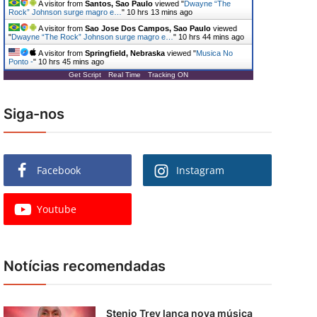
A visitor from
Santos, Sao Paulo
viewed "
Dwayne “The
Rock” Johnson surge magro e…
"
10 hrs 13 mins ago
A visitor from
Sao Jose Dos Campos, Sao Paulo
viewed
"
Dwayne “The Rock” Johnson surge magro e…
"
10 hrs 44 mins ago
A visitor from
Springfield, Nebraska
viewed "
Musica No
Ponto -
"
10 hrs 45 mins ago
Get Script
Real Time
Tracking ON
Siga-nos
Facebook
Instagram
Youtube
Notícias recomendadas
Stenio Trey lança nova música