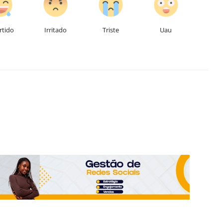
rtido
Irritado
Triste
Uau