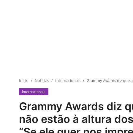
Início
Notícias
Internacionais
Grammy Awards diz que as
Internacionais
Grammy Awards diz q
não estão à altura d
“Se ele quer nos impre