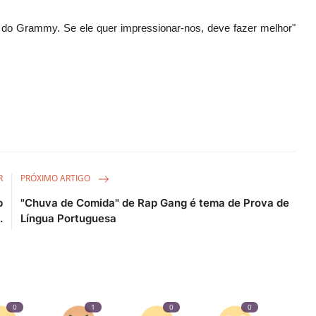
do Grammy. Se ele quer impressionar-nos, deve fazer melhor"
R
PRÓXIMO ARTIGO
p
"Chuva de Comida" de Rap Gang é tema de Prova de
.
Língua Portuguesa
0
1
0
0