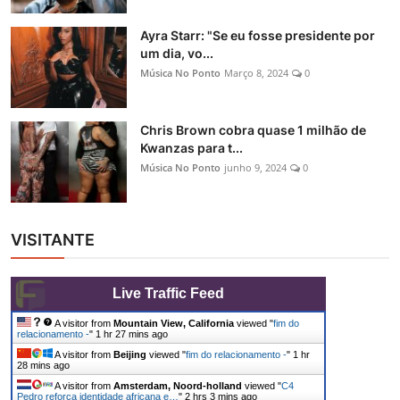
Ayra Starr: "Se eu fosse presidente por
um dia, vo...
Música No Ponto
Março 8, 2024
0
Chris Brown cobra quase 1 milhão de
Kwanzas para t...
Música No Ponto
junho 9, 2024
0
VISITANTE
Live Traffic Feed
A visitor from
Mountain View, California
viewed "
fim do
relacionamento -
"
1 hr 27 mins ago
A visitor from
Beijing
viewed "
fim do relacionamento -
"
1 hr
28 mins ago
A visitor from
Amsterdam, Noord-holland
viewed "
C4
Pedro reforça identidade africana e…
"
2 hrs 3 mins ago