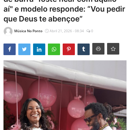
aí" e modelo responde: “Vou pedir
Entrevistas
que Deus te abençoe”
Mundo
Música No Ponto
Abril 21, 2026 - 08:34
0