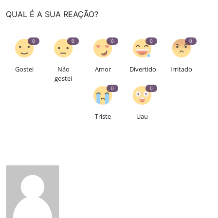
QUAL É A SUA REAÇÃO?
0
0
0
0
0
Gostei
Não
Amor
Divertido
Irritado
gostei
0
0
Triste
Uau