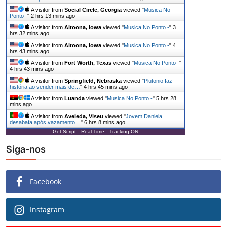
A visitor from
Social Circle, Georgia
viewed "
Musica No
Ponto -
"
2 hrs 13 mins ago
A visitor from
Altoona, Iowa
viewed "
Musica No Ponto -
"
3
hrs 32 mins ago
A visitor from
Altoona, Iowa
viewed "
Musica No Ponto -
"
4
hrs 43 mins ago
A visitor from
Fort Worth, Texas
viewed "
Musica No Ponto -
"
4 hrs 43 mins ago
A visitor from
Springfield, Nebraska
viewed "
Plutonio faz
história ao vender mais de…
"
4 hrs 45 mins ago
A visitor from
Luanda
viewed "
Musica No Ponto -
"
5 hrs 28
mins ago
A visitor from
Aveleda, Viseu
viewed "
Jovem Daniela
desabafa após vazamento…
"
6 hrs 8 mins ago
Get Script
Real Time
Tracking ON
Siga-nos
Facebook
Instagram