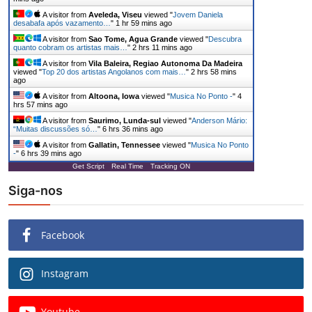
A visitor from
Aveleda, Viseu
viewed "
Jovem Daniela
desabafa após vazamento…
"
1 hr 59 mins ago
A visitor from
Sao Tome, Agua Grande
viewed "
Descubra
quanto cobram os artistas mais…
"
2 hrs 11 mins ago
A visitor from
Vila Baleira, Regiao Autonoma Da Madeira
viewed "
Top 20 dos artistas Angolanos com mais…
"
2 hrs 58 mins
ago
A visitor from
Altoona, Iowa
viewed "
Musica No Ponto -
"
4
hrs 57 mins ago
A visitor from
Saurimo, Lunda-sul
viewed "
Anderson Mário:
“Muitas discussões só…
"
6 hrs 36 mins ago
A visitor from
Gallatin, Tennessee
viewed "
Musica No Ponto
-
"
6 hrs 39 mins ago
Get Script
Real Time
Tracking ON
Siga-nos
Facebook
Instagram
Youtube