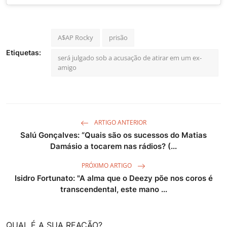
A$AP Rocky
prisão
Etiquetas:
será julgado sob a acusação de atirar em um ex-
amigo
ARTIGO ANTERIOR
Salú Gonçalves: “Quais são os sucessos do Matias
Damásio a tocarem nas rádios? (...
PRÓXIMO ARTIGO
Isidro Fortunato: "A alma que o Deezy põe nos coros é
transcendental, este mano ...
QUAL É A SUA REAÇÃO?