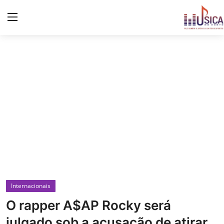
Iniciar
Registo
Início
Contacto
Notícias
Eventos
Música
Internacionais
Letras de músicas/Frases
O rapper A$AP Rocky será
Galeria
julgado sob a acusação de atirar