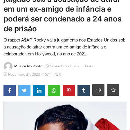
em um ex-amigo de infância e
Entrevistas
poderá ser condenado a 24 anos
Mundo
de prisão
O rapper A$AP Rocky vai a julgamento nos Estados Unidos sob
a acusação de atirar contra um ex-amigo de infância e
colaborador, em Hollywood, no ano de 2021.
Música No Ponto
Novembro 21, 2023 - 14:42
Novembro 21, 2023 - 15:11
0