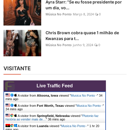
Ayra Starr: "Se eu fosse presidente por
um dia, vo...
Música No Ponto
Março 8, 2024
0
Chris Brown cobra quase 1 milhão de
Kwanzas para t...
Música No Ponto
junho 9, 2024
0
VISITANTE
Live Traffic Feed
A visitor from
Altoona, Iowa
viewed "
Musica No Ponto -
"
34
mins ago
A visitor from
Fort Worth, Texas
viewed "
Musica No Ponto -
"
34 mins ago
A visitor from
Springfield, Nebraska
viewed "
Plutonio faz
história ao vender mais de…
"
36 mins ago
A visitor from
Luanda
viewed "
Musica No Ponto -
"
1 hr 20
mins ago