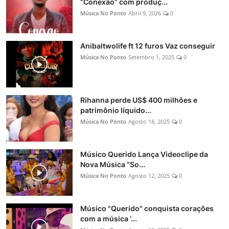
“Conexão” com produç...
Música No Ponto
Abril 9, 2026
0
Anibaltwolife ft 12 furos Vaz conseguir
Música No Ponto
Setembro 1, 2025
0
Rihanna perde US$ 400 milhões e
patrimônio líquido...
Música No Ponto
Agosto 18, 2025
0
Músico Querido Lança Videoclipe da
Nova Música “So...
Música No Ponto
Agosto 12, 2025
0
Músico "Querido" conquista corações
com a música ‘...