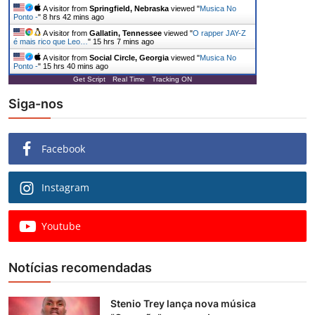
A visitor from
Springfield, Nebraska
viewed "
Musica No
Ponto -
"
8 hrs 42 mins ago
A visitor from
Gallatin, Tennessee
viewed "
O rapper JAY-Z
é mais rico que Leo…
"
15 hrs 7 mins ago
A visitor from
Social Circle, Georgia
viewed "
Musica No
Ponto -
"
15 hrs 40 mins ago
Get Script
Real Time
Tracking ON
Siga-nos
Facebook
Instagram
Youtube
Notícias recomendadas
Stenio Trey lança nova música