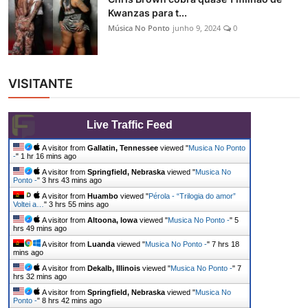
Kwanzas para t...
Música No Ponto
junho 9, 2024
0
VISITANTE
Live Traffic Feed
A visitor from
Gallatin, Tennessee
viewed "
Musica No Ponto
-
"
1 hr 16 mins ago
A visitor from
Springfield, Nebraska
viewed "
Musica No
Ponto -
"
3 hrs 43 mins ago
A visitor from
Huambo
viewed "
Pérola - “Trilogia do amor”
Voltei a…
"
3 hrs 55 mins ago
A visitor from
Altoona, Iowa
viewed "
Musica No Ponto -
"
5
hrs 50 mins ago
A visitor from
Luanda
viewed "
Musica No Ponto -
"
7 hrs 18
mins ago
A visitor from
Dekalb, Illinois
viewed "
Musica No Ponto -
"
7
hrs 32 mins ago
A visitor from
Springfield, Nebraska
viewed "
Musica No
Ponto -
"
8 hrs 42 mins ago