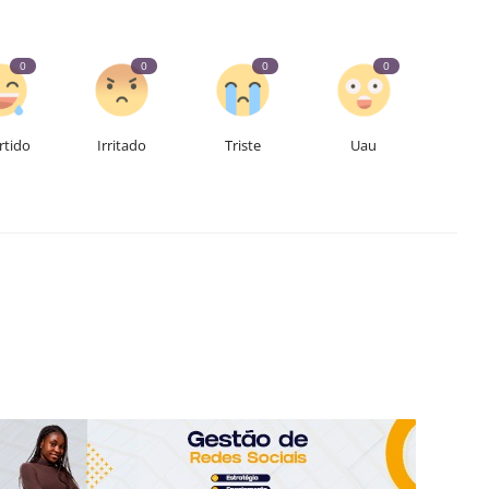
0
0
0
0
rtido
Irritado
Triste
Uau