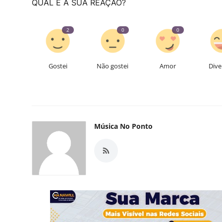
QUAL É A SUA REAÇÃO?
2
0
0
Gostei
Não gostei
Amor
Dive
Música No Ponto