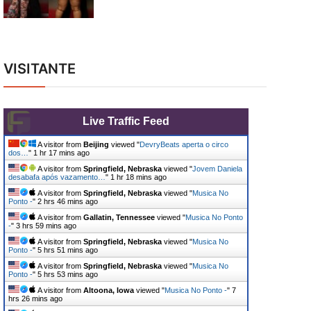
VISITANTE
Live Traffic Feed
A visitor from
Beijing
viewed "
DevryBeats aperta o circo
dos…
"
1 hr 17 mins ago
A visitor from
Springfield, Nebraska
viewed "
Jovem Daniela
desabafa após vazamento…
"
1 hr 18 mins ago
A visitor from
Springfield, Nebraska
viewed "
Musica No
Ponto -
"
2 hrs 46 mins ago
A visitor from
Gallatin, Tennessee
viewed "
Musica No Ponto
-
"
3 hrs 59 mins ago
A visitor from
Springfield, Nebraska
viewed "
Musica No
Ponto -
"
5 hrs 51 mins ago
A visitor from
Springfield, Nebraska
viewed "
Musica No
Ponto -
"
5 hrs 53 mins ago
A visitor from
Altoona, Iowa
viewed "
Musica No Ponto -
"
7
hrs 26 mins ago