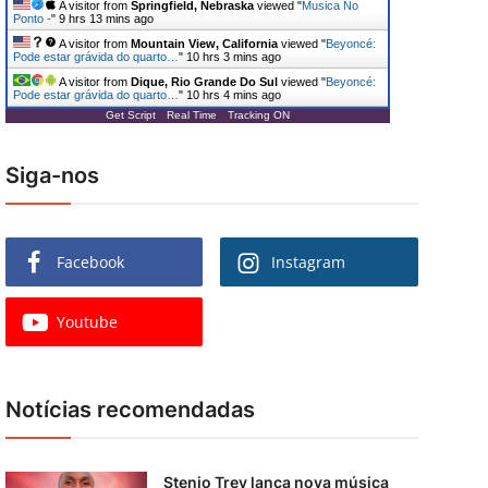
A visitor from
Springfield, Nebraska
viewed "
Musica No
Ponto -
"
9 hrs 13 mins ago
A visitor from
Mountain View, California
viewed "
Beyoncé:
Pode estar grávida do quarto…
"
10 hrs 3 mins ago
A visitor from
Dique, Rio Grande Do Sul
viewed "
Beyoncé:
Pode estar grávida do quarto…
"
10 hrs 4 mins ago
Get Script
Real Time
Tracking ON
Siga-nos
Facebook
Instagram
Youtube
Notícias recomendadas
Stenio Trey lança nova música