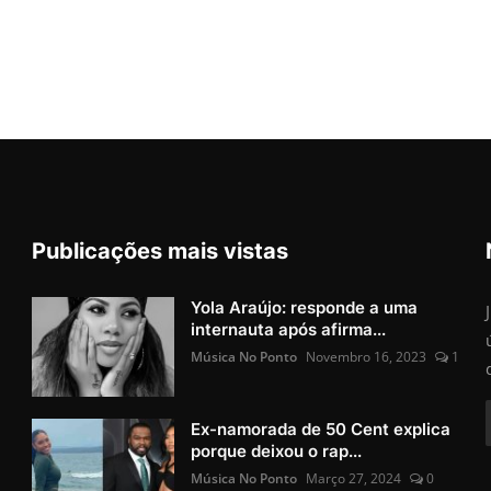
Publicações mais vistas
Yola Araújo: responde a uma
internauta após afirma...
Música No Ponto
Novembro 16, 2023
1
Ex-namorada de 50 Cent explica
porque deixou o rap...
Música No Ponto
Março 27, 2024
0