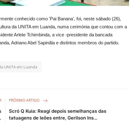
mente conhecido como 'Pai Banana', foi, neste sábado (26),
ultura da UNITA em Luanda, numa cerimónia que contou com a
sidente Arlete Tchimbinda, a vice -presidente da bancada
uanda,
Adriano Abel Sapinãla e distintos membros do partido.
a da UNITA em Luanda
R
PRÓXIMO ARTIGO
s
Scró Q Kuia: Reagi depois semelhanças das
.
tatuagens de leões entre, Gerilson Ins...