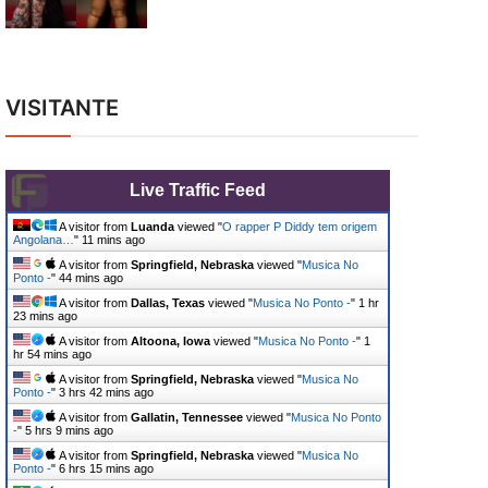
VISITANTE
Live Traffic Feed
A visitor from
Luanda
viewed "
O rapper P Diddy tem origem
Angolana…
"
11 mins ago
A visitor from
Springfield, Nebraska
viewed "
Musica No
Ponto -
"
44 mins ago
A visitor from
Dallas, Texas
viewed "
Musica No Ponto -
"
1 hr
23 mins ago
A visitor from
Altoona, Iowa
viewed "
Musica No Ponto -
"
1
hr 54 mins ago
A visitor from
Springfield, Nebraska
viewed "
Musica No
Ponto -
"
3 hrs 42 mins ago
A visitor from
Gallatin, Tennessee
viewed "
Musica No Ponto
-
"
5 hrs 9 mins ago
A visitor from
Springfield, Nebraska
viewed "
Musica No
Ponto -
"
6 hrs 15 mins ago