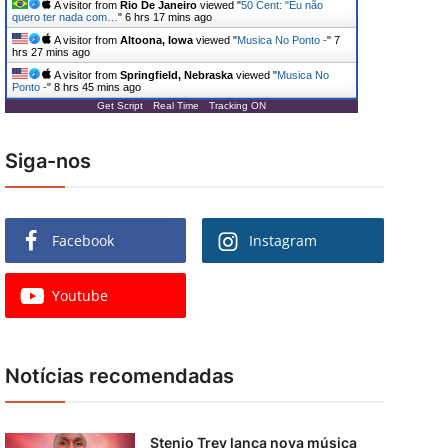
A visitor from
Rio De Janeiro
viewed "
50 Cent: "Eu não
quero ter nada com…
"
6 hrs 17 mins ago
A visitor from
Altoona, Iowa
viewed "
Musica No Ponto -
"
7
hrs 27 mins ago
A visitor from
Springfield, Nebraska
viewed "
Musica No
Ponto -
"
8 hrs 45 mins ago
Get Script
Real Time
Tracking ON
Siga-nos
Facebook
Instagram
Youtube
Notícias recomendadas
Stenio Trey lança nova música