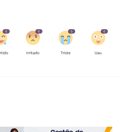
0
0
0
0
rtido
Irritado
Triste
Uau