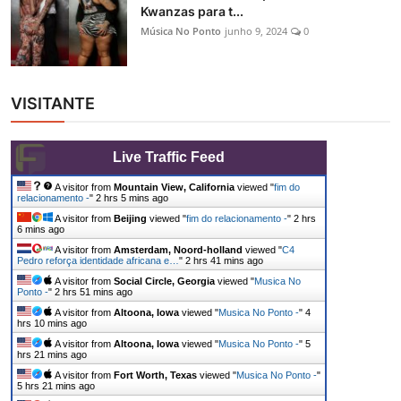
Kwanzas para t...
Música No Ponto
junho 9, 2024
0
VISITANTE
Live Traffic Feed
A visitor from
Mountain View, California
viewed "
fim do
relacionamento -
"
2 hrs 5 mins ago
A visitor from
Beijing
viewed "
fim do relacionamento -
"
2 hrs
6 mins ago
A visitor from
Amsterdam, Noord-holland
viewed "
C4
Pedro reforça identidade africana e…
"
2 hrs 41 mins ago
A visitor from
Social Circle, Georgia
viewed "
Musica No
Ponto -
"
2 hrs 51 mins ago
A visitor from
Altoona, Iowa
viewed "
Musica No Ponto -
"
4
hrs 10 mins ago
A visitor from
Altoona, Iowa
viewed "
Musica No Ponto -
"
5
hrs 21 mins ago
A visitor from
Fort Worth, Texas
viewed "
Musica No Ponto -
"
5 hrs 21 mins ago