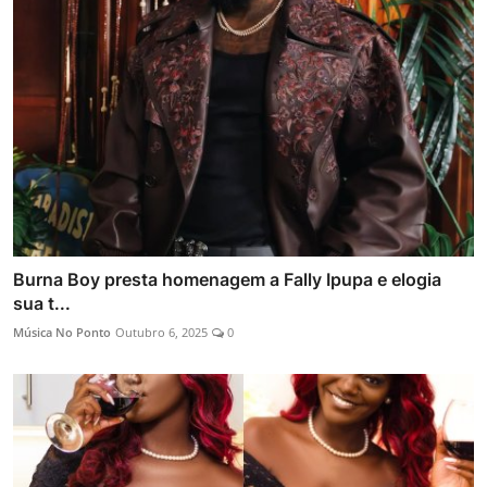
Burna Boy presta homenagem a Fally Ipupa e elogia
sua t...
Música No Ponto
Outubro 6, 2025
0