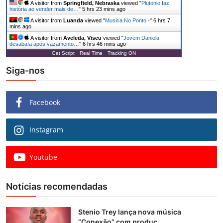
A visitor from
Springfield, Nebraska
viewed "
Plutonio faz
história ao vender mais de…
"
5 hrs 23 mins ago
A visitor from
Luanda
viewed "
Musica No Ponto -
"
6 hrs 7
mins ago
A visitor from
Aveleda, Viseu
viewed "
Jovem Daniela
desabafa após vazamento…
"
6 hrs 46 mins ago
Get Script
Real Time
Tracking ON
Siga-nos
Facebook
Instagram
Youtube
Notícias recomendadas
Stenio Trey lança nova música
“Conexão” com produç...