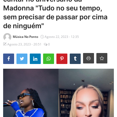
Madonna "Tudo no seu tempo,
Mundo
sem precisar de passar por cima
Entrevistas
de ninguém"
Música No Ponto
Agosto 22, 2023 - 12:35
Agosto 23, 2023 - 20:51
0