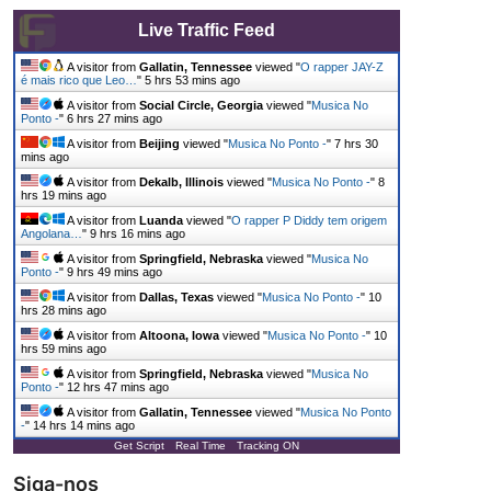
Live Traffic Feed
A visitor from
Gallatin, Tennessee
viewed "
O rapper JAY-Z
é mais rico que Leo…
"
5 hrs 53 mins ago
A visitor from
Social Circle, Georgia
viewed "
Musica No
Ponto -
"
6 hrs 27 mins ago
A visitor from
Beijing
viewed "
Musica No Ponto -
"
7 hrs 30
mins ago
A visitor from
Dekalb, Illinois
viewed "
Musica No Ponto -
"
8
hrs 19 mins ago
A visitor from
Luanda
viewed "
O rapper P Diddy tem origem
Angolana…
"
9 hrs 16 mins ago
A visitor from
Springfield, Nebraska
viewed "
Musica No
Ponto -
"
9 hrs 49 mins ago
A visitor from
Dallas, Texas
viewed "
Musica No Ponto -
"
10
hrs 28 mins ago
A visitor from
Altoona, Iowa
viewed "
Musica No Ponto -
"
10
hrs 59 mins ago
A visitor from
Springfield, Nebraska
viewed "
Musica No
Ponto -
"
12 hrs 47 mins ago
A visitor from
Gallatin, Tennessee
viewed "
Musica No Ponto
-
"
14 hrs 14 mins ago
Get Script
Real Time
Tracking ON
Siga-nos