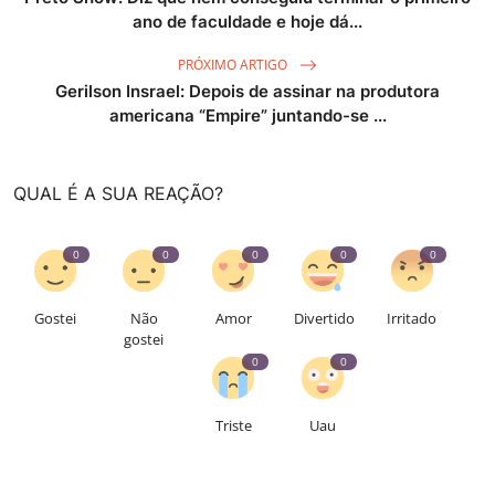
ano de faculdade e hoje dá...
PRÓXIMO ARTIGO
Gerilson Insrael: Depois de assinar na produtora
americana “Empire” juntando-se ...
QUAL É A SUA REAÇÃO?
0
0
0
0
0
Gostei
Não
Amor
Divertido
Irritado
gostei
0
0
Triste
Uau