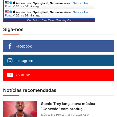
A visitor from
Springfield, Nebraska
viewed "
Musica No
Ponto -
"
18 hrs 56 mins ago
A visitor from
Springfield, Nebraska
viewed "
Musica No
Ponto -
"
20 hrs 16 mins ago
Get Script
Real Time
Tracking ON
Siga-nos
Facebook
Instagram
Youtube
Notícias recomendadas
Stenio Trey lança nova música
“Conexão” com produç...
Música No Ponto
Abril 9, 2026
0