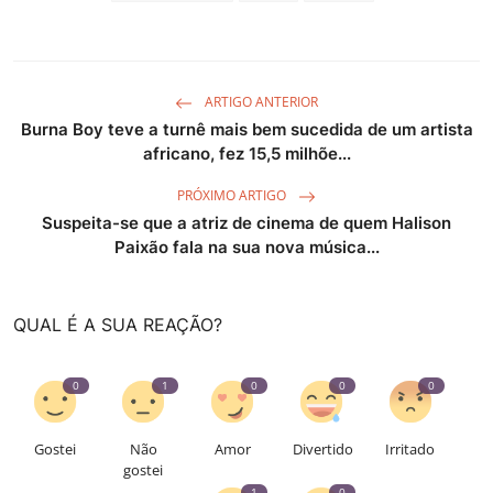
ARTIGO ANTERIOR
Burna Boy teve a turnê mais bem sucedida de um artista
africano, fez 15,5 milhõe...
PRÓXIMO ARTIGO
Suspeita-se que a atriz de cinema de quem Halison
Paixão fala na sua nova música...
QUAL É A SUA REAÇÃO?
0
1
0
0
0
Gostei
Não
Amor
Divertido
Irritado
gostei
1
0