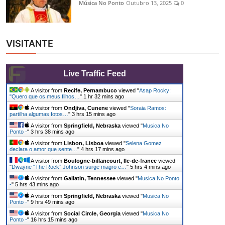
Música No Ponto
Outubro 13, 2025
0
VISITANTE
Live Traffic Feed
A visitor from
Recife, Pernambuco
viewed "
Asap Rocky:
"Quero que os meus filhos…
"
1 hr 32 mins ago
A visitor from
Ondjiva, Cunene
viewed "
Soraia Ramos:
partilha algumas fotos…
"
3 hrs 15 mins ago
A visitor from
Springfield, Nebraska
viewed "
Musica No
Ponto -
"
3 hrs 38 mins ago
A visitor from
Lisbon, Lisboa
viewed "
Selena Gomez
declara o amor que sente…
"
4 hrs 17 mins ago
A visitor from
Boulogne-billancourt, Ile-de-france
viewed
"
Dwayne “The Rock” Johnson surge magro e…
"
5 hrs 4 mins ago
A visitor from
Gallatin, Tennessee
viewed "
Musica No Ponto
-
"
5 hrs 43 mins ago
A visitor from
Springfield, Nebraska
viewed "
Musica No
Ponto -
"
9 hrs 49 mins ago
A visitor from
Social Circle, Georgia
viewed "
Musica No
Ponto -
"
16 hrs 15 mins ago