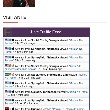
VISITANTE
Live Traffic Feed
A visitor from
Social Circle, Georgia
viewed "
Musica No
Ponto -
"
1 hr 20 mins ago
A visitor from
Springfield, Nebraska
viewed "
Musica No
Ponto -
"
4 hrs 1 min ago
A visitor from
Springfield, Nebraska
viewed "
Musica No
Ponto -
"
5 hrs 21 mins ago
A visitor from
Social Circle, Georgia
viewed "
Akon: "As
mulheres africanas são as…
"
5 hrs 26 mins ago
A visitor from
Stockholm, Stockholms Lan
viewed "
Musica
No Ponto -
"
6 hrs 29 mins ago
A visitor from
Springfield, Nebraska
viewed "
Musica No
Ponto -
"
7 hrs 1 min ago
A visitor from
Gallatin, Tennessee
viewed "
Musica No Ponto
-
"
10 hrs 4 mins ago
A visitor from
Springfield, Nebraska
viewed "
Musica No
Ponto -
"
12 hrs 30 mins ago
A visitor from
Huambo
viewed "
Pérola - “Trilogia do amor”