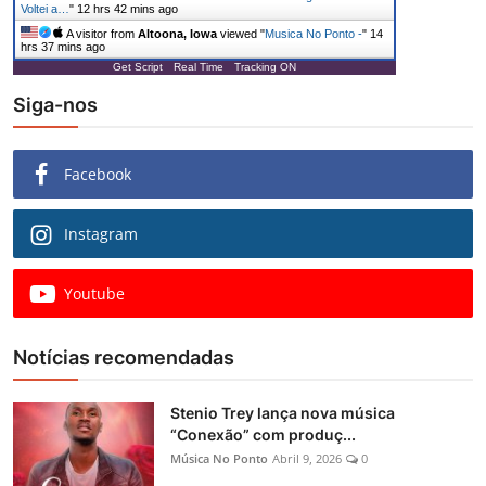
Voltei a…
"
12 hrs 42 mins ago
A visitor from
Altoona, Iowa
viewed "
Musica No Ponto -
"
14
hrs 37 mins ago
Get Script
Real Time
Tracking ON
Siga-nos
Facebook
Instagram
Youtube
Notícias recomendadas
Stenio Trey lança nova música
“Conexão” com produç...
Música No Ponto
Abril 9, 2026
0