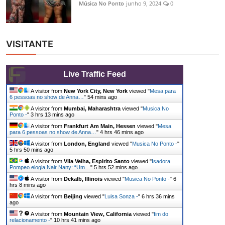
Música No Ponto
junho 9, 2024
0
VISITANTE
Live Traffic Feed
A visitor from
New York City, New York
viewed "
Mesa para
6 pessoas no show de Anna…
"
54 mins ago
A visitor from
Mumbai, Maharashtra
viewed "
Musica No
Ponto -
"
3 hrs 13 mins ago
A visitor from
Frankfurt Am Main, Hessen
viewed "
Mesa
para 6 pessoas no show de Anna…
"
4 hrs 46 mins ago
A visitor from
London, England
viewed "
Musica No Ponto -
"
5 hrs 50 mins ago
A visitor from
Vila Velha, Espirito Santo
viewed "
Isadora
Pompeo elogia Nair Nany: “Um…
"
5 hrs 52 mins ago
A visitor from
Dekalb, Illinois
viewed "
Musica No Ponto -
"
6
hrs 9 mins ago
A visitor from
Beijing
viewed "
Luisa Sonza -
"
6 hrs 36 mins
ago
A visitor from
Mountain View, California
viewed "
fim do
relacionamento -
"
10 hrs 41 mins ago