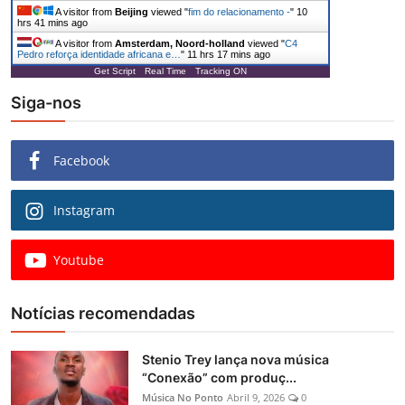
A visitor from
Beijing
viewed "
fim do relacionamento -
"
10
hrs 41 mins ago
A visitor from
Amsterdam, Noord-holland
viewed "
C4
Pedro reforça identidade africana e…
"
11 hrs 17 mins ago
Get Script
Real Time
Tracking ON
Siga-nos
Facebook
Instagram
Youtube
Notícias recomendadas
Stenio Trey lança nova música
“Conexão” com produç...
Música No Ponto
Abril 9, 2026
0