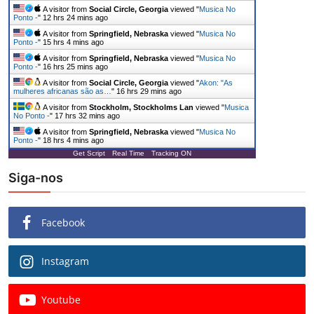
A visitor from
Social Circle, Georgia
viewed "
Musica No
Ponto -
"
12 hrs 24 mins ago
A visitor from
Springfield, Nebraska
viewed "
Musica No
Ponto -
"
15 hrs 4 mins ago
A visitor from
Springfield, Nebraska
viewed "
Musica No
Ponto -
"
16 hrs 25 mins ago
A visitor from
Social Circle, Georgia
viewed "
Akon: "As
mulheres africanas são as…
"
16 hrs 29 mins ago
A visitor from
Stockholm, Stockholms Lan
viewed "
Musica
No Ponto -
"
17 hrs 32 mins ago
A visitor from
Springfield, Nebraska
viewed "
Musica No
Ponto -
"
18 hrs 4 mins ago
Get Script
Real Time
Tracking ON
Siga-nos
Facebook
Instagram
Youtube