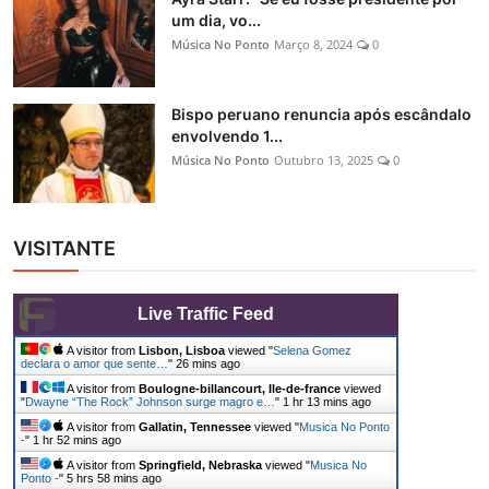
um dia, vo...
Música No Ponto
Março 8, 2024
0
Bispo peruano renuncia após escândalo
envolvendo 1...
Música No Ponto
Outubro 13, 2025
0
VISITANTE
Live Traffic Feed
A visitor from
Lisbon, Lisboa
viewed "
Selena Gomez
declara o amor que sente…
"
26 mins ago
A visitor from
Boulogne-billancourt, Ile-de-france
viewed
"
Dwayne “The Rock” Johnson surge magro e…
"
1 hr 13 mins ago
A visitor from
Gallatin, Tennessee
viewed "
Musica No Ponto
-
"
1 hr 52 mins ago
A visitor from
Springfield, Nebraska
viewed "
Musica No
Ponto -
"
5 hrs 58 mins ago