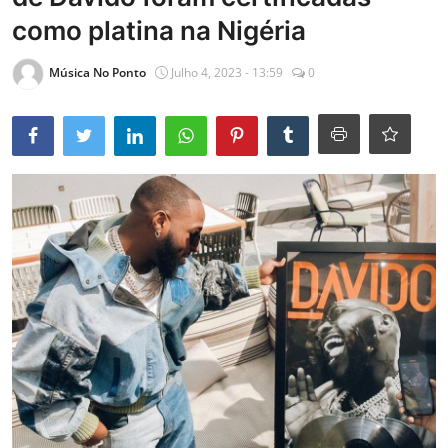
como platina na Nigéria
Entrevistas
Mundo
Música No Ponto
Julho 4, 2023 - 13:59
0