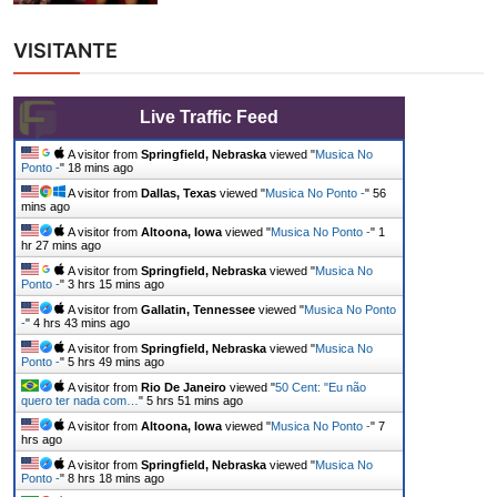
VISITANTE
Live Traffic Feed
A visitor from
Springfield, Nebraska
viewed "
Musica No
Ponto -
"
18 mins ago
A visitor from
Dallas, Texas
viewed "
Musica No Ponto -
"
56
mins ago
A visitor from
Altoona, Iowa
viewed "
Musica No Ponto -
"
1
hr 27 mins ago
A visitor from
Springfield, Nebraska
viewed "
Musica No
Ponto -
"
3 hrs 15 mins ago
A visitor from
Gallatin, Tennessee
viewed "
Musica No Ponto
-
"
4 hrs 43 mins ago
A visitor from
Springfield, Nebraska
viewed "
Musica No
Ponto -
"
5 hrs 49 mins ago
A visitor from
Rio De Janeiro
viewed "
50 Cent: "Eu não
quero ter nada com…
"
5 hrs 51 mins ago
A visitor from
Altoona, Iowa
viewed "
Musica No Ponto -
"
7
hrs ago
A visitor from
Springfield, Nebraska
viewed "
Musica No
Ponto -
"
8 hrs 18 mins ago