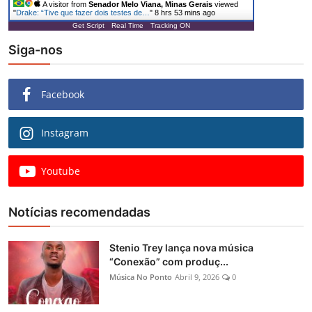
A visitor from
Senador Melo Viana, Minas Gerais
viewed
"
Drake: “Tive que fazer dois testes de…
"
8 hrs 53 mins ago
Get Script
Real Time
Tracking ON
Siga-nos
Facebook
Instagram
Youtube
Notícias recomendadas
Stenio Trey lança nova música
“Conexão” com produç...
Música No Ponto
Abril 9, 2026
0