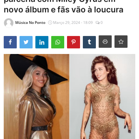
novo álbum e fãs vão à loucura
Entrevistas
Mundo
Música No Ponto
Março 29, 2024 - 18:09
0