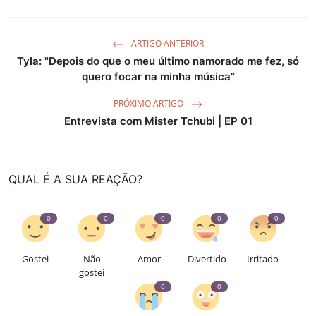
ARTIGO ANTERIOR
Tyla: "Depois do que o meu último namorado me fez, só
quero focar na minha música"
PRÓXIMO ARTIGO
Entrevista com Mister Tchubi | EP 01
QUAL É A SUA REAÇÃO?
0
0
0
0
0
Gostei
Não
Amor
Divertido
Irritado
gostei
0
0