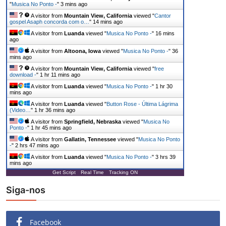
"
Musica No Ponto -
"
3 mins ago
A visitor from
Mountain View, California
viewed "
Cantor
gospel Asaph concorda com o…
"
14 mins ago
A visitor from
Luanda
viewed "
Musica No Ponto -
"
16 mins
ago
A visitor from
Altoona, Iowa
viewed "
Musica No Ponto -
"
36
mins ago
A visitor from
Mountain View, California
viewed "
free
download -
"
1 hr 11 mins ago
A visitor from
Luanda
viewed "
Musica No Ponto -
"
1 hr 30
mins ago
A visitor from
Luanda
viewed "
Button Rose - Última Lágrima
(Video…
"
1 hr 36 mins ago
A visitor from
Springfield, Nebraska
viewed "
Musica No
Ponto -
"
1 hr 45 mins ago
A visitor from
Gallatin, Tennessee
viewed "
Musica No Ponto
-
"
2 hrs 47 mins ago
A visitor from
Luanda
viewed "
Musica No Ponto -
"
3 hrs 39
mins ago
Get Script
Real Time
Tracking ON
Siga-nos
Facebook