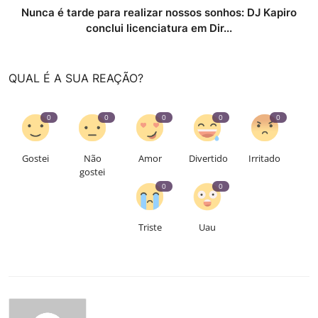
Nunca é tarde para realizar nossos sonhos: DJ Kapiro
conclui licenciatura em Dir...
QUAL É A SUA REAÇÃO?
0
0
0
0
0
Gostei
Não
Amor
Divertido
Irritado
gostei
0
0
Triste
Uau