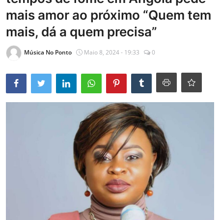
mais amor ao próximo “Quem tem
Entrevistas
mais, dá a quem precisa”
Mundo
Música No Ponto
Maio 8, 2024 - 19:33
0