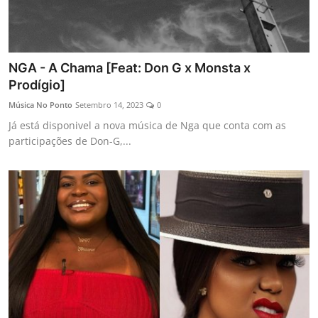
NGA - A Chama [Feat: Don G x Monsta x
Prodígio]
Música No Ponto
Setembro 14, 2023
0
Já está disponivel a nova música de Nga que conta com as
participações de Don-G,...