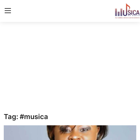
Iniciar
Registo
Início
Contacto
Notícias
Eventos
Música
Tag: #musica
Letras de músicas/Frases
Galeria