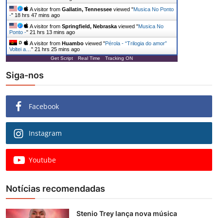
A visitor from
Gallatin, Tennessee
viewed "
Musica No Ponto
-
"
18 hrs 47 mins ago
A visitor from
Springfield, Nebraska
viewed "
Musica No
Ponto -
"
21 hrs 13 mins ago
A visitor from
Huambo
viewed "
Pérola - “Trilogia do amor”
Voltei a…
"
21 hrs 25 mins ago
Get Script
Real Time
Tracking ON
Siga-nos
Facebook
Instagram
Youtube
Notícias recomendadas
Stenio Trey lança nova música