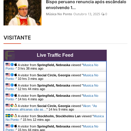
Bispo peruano renuncia após escândalo
envolvendo 1...
Música No Ponto
Outubro 13, 2025
0
VISITANTE
Live Traffic Feed
A visitor from
Springfield, Nebraska
viewed "
Musica No
Ponto -
"
3 hrs 38 mins ago
A visitor from
Social Circle, Georgia
viewed "
Musica No
Ponto -
"
10 hrs 3 mins ago
A visitor from
Springfield, Nebraska
viewed "
Musica No
Ponto -
"
12 hrs 44 mins ago
A visitor from
Springfield, Nebraska
viewed "
Musica No
Ponto -
"
14 hrs 4 mins ago
A visitor from
Social Circle, Georgia
viewed "
Akon: "As
mulheres africanas são as…
"
14 hrs 9 mins ago
A visitor from
Stockholm, Stockholms Lan
viewed "
Musica
No Ponto -
"
15 hrs 12 mins ago
A visitor from
Springfield, Nebraska
viewed "
Musica No
Ponto -
"
15 hrs 44 mins ago