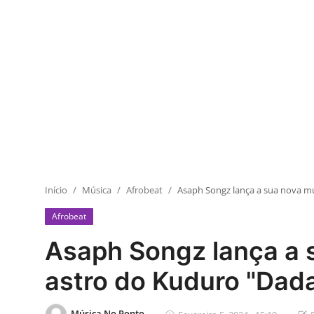
Início
Música
Afrobeat
Asaph Songz lança a sua nova mú
Afrobeat
Asaph Songz lança a 
astro do Kuduro "Dada
Música No Ponto