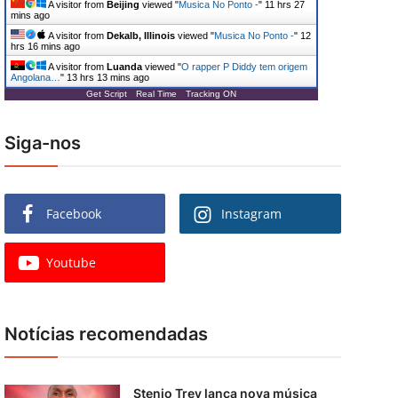
A visitor from
Beijing
viewed "
Musica No Ponto -
"
11 hrs 27
mins ago
A visitor from
Dekalb, Illinois
viewed "
Musica No Ponto -
"
12
hrs 16 mins ago
A visitor from
Luanda
viewed "
O rapper P Diddy tem origem
Angolana…
"
13 hrs 13 mins ago
Get Script
Real Time
Tracking ON
Siga-nos
Facebook
Instagram
Youtube
Notícias recomendadas
Stenio Trey lança nova música