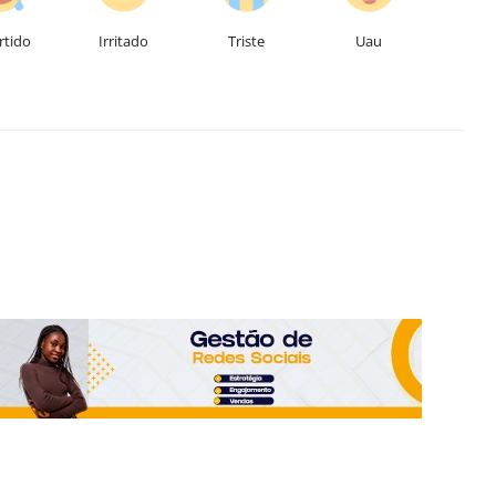
rtido
Irritado
Triste
Uau