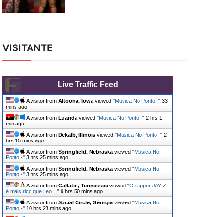
VISITANTE
Live Traffic Feed
A visitor from
Altoona, Iowa
viewed "
Musica No Ponto -
"
33
mins ago
A visitor from
Luanda
viewed "
Musica No Ponto -
"
2 hrs 1
min ago
A visitor from
Dekalb, Illinois
viewed "
Musica No Ponto -
"
2
hrs 15 mins ago
A visitor from
Springfield, Nebraska
viewed "
Musica No
Ponto -
"
3 hrs 25 mins ago
A visitor from
Springfield, Nebraska
viewed "
Musica No
Ponto -
"
3 hrs 25 mins ago
A visitor from
Gallatin, Tennessee
viewed "
O rapper JAY-Z
é mais rico que Leo…
"
9 hrs 50 mins ago
A visitor from
Social Circle, Georgia
viewed "
Musica No
Ponto -
"
10 hrs 23 mins ago