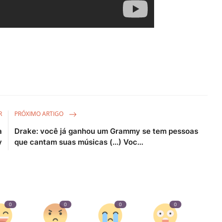
R
PRÓXIMO ARTIGO
a
Drake: você já ganhou um Grammy se tem pessoas
y
que cantam suas músicas (...) Voc...
0
0
0
0