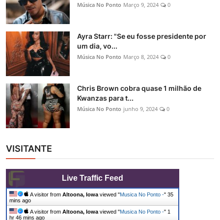
Música No Ponto
Março 9, 2024
0
Ayra Starr: "Se eu fosse presidente por
um dia, vo...
Música No Ponto
Março 8, 2024
0
Chris Brown cobra quase 1 milhão de
Kwanzas para t...
Música No Ponto
junho 9, 2024
0
VISITANTE
Live Traffic Feed
A visitor from
Altoona, Iowa
viewed "
Musica No Ponto -
"
35
mins ago
A visitor from
Altoona, Iowa
viewed "
Musica No Ponto -
"
1
hr 46 mins ago