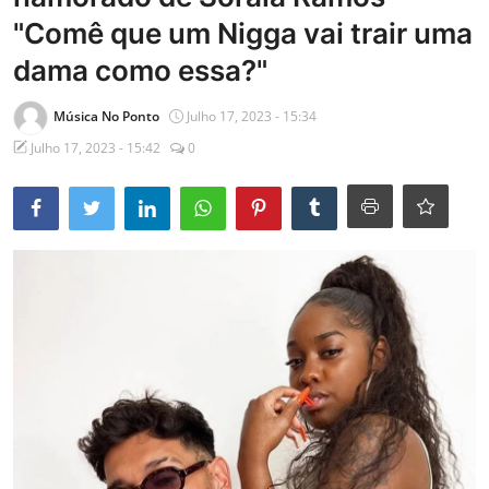
"Comê que um Nigga vai trair uma
Entrevistas
dama como essa?"
Mundo
Música No Ponto
Julho 17, 2023 - 15:34
Julho 17, 2023 - 15:42
0