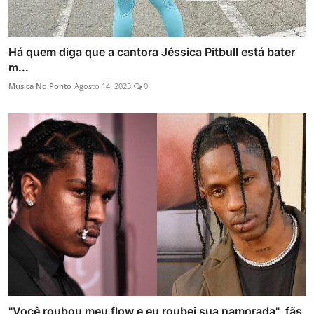
Há quem diga que a cantora Jéssica Pitbull está bater
m...
Música No Ponto
Agosto 14, 2023
0
"Você roubou meu flow e eu roubei sua namorada", fãs