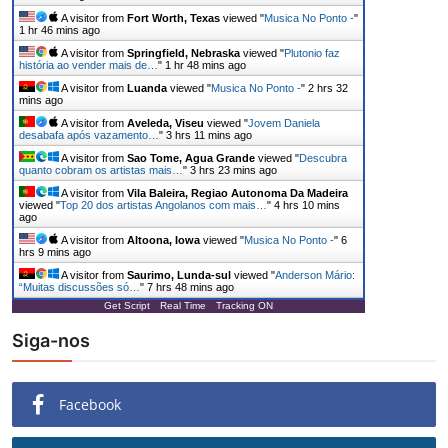
A visitor from
Fort Worth, Texas
viewed "
Musica No Ponto -
"
1 hr 46 mins ago
A visitor from
Springfield, Nebraska
viewed "
Plutonio faz
história ao vender mais de…
"
1 hr 48 mins ago
A visitor from
Luanda
viewed "
Musica No Ponto -
"
2 hrs 32
mins ago
A visitor from
Aveleda, Viseu
viewed "
Jovem Daniela
desabafa após vazamento…
"
3 hrs 11 mins ago
A visitor from
Sao Tome, Agua Grande
viewed "
Descubra
quanto cobram os artistas mais…
"
3 hrs 23 mins ago
A visitor from
Vila Baleira, Regiao Autonoma Da Madeira
viewed "
Top 20 dos artistas Angolanos com mais…
"
4 hrs 10 mins
ago
A visitor from
Altoona, Iowa
viewed "
Musica No Ponto -
"
6
hrs 9 mins ago
A visitor from
Saurimo, Lunda-sul
viewed "
Anderson Mário:
“Muitas discussões só…
"
7 hrs 48 mins ago
Get Script
Real Time
Tracking ON
Siga-nos
Facebook