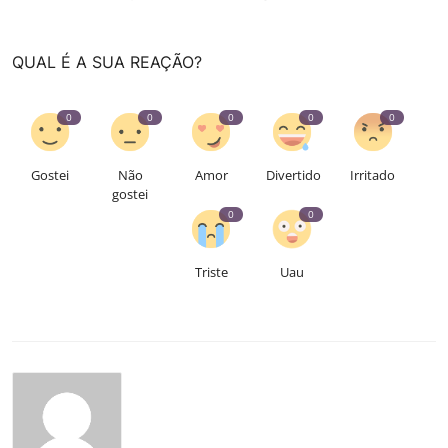
QUAL É A SUA REAÇÃO?
0
0
0
0
0
Gostei
Não
Amor
Divertido
Irritado
gostei
0
0
Triste
Uau