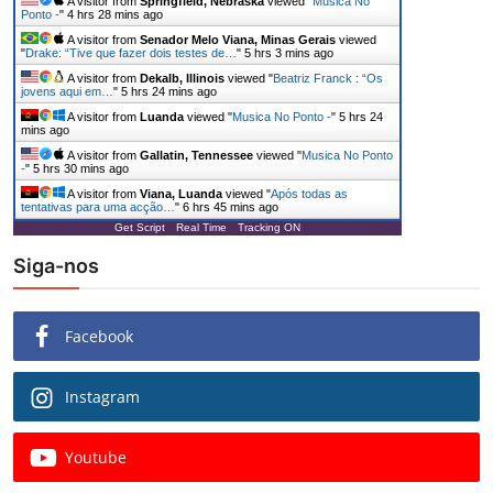
A visitor from
Springfield, Nebraska
viewed "
Musica No
Ponto -
"
4 hrs 28 mins ago
A visitor from
Senador Melo Viana, Minas Gerais
viewed
"
Drake: “Tive que fazer dois testes de…
"
5 hrs 3 mins ago
A visitor from
Dekalb, Illinois
viewed "
Beatriz Franck : “Os
jovens aqui em…
"
5 hrs 24 mins ago
A visitor from
Luanda
viewed "
Musica No Ponto -
"
5 hrs 24
mins ago
A visitor from
Gallatin, Tennessee
viewed "
Musica No Ponto
-
"
5 hrs 30 mins ago
A visitor from
Viana, Luanda
viewed "
Após todas as
tentativas para uma acção…
"
6 hrs 45 mins ago
Get Script
Real Time
Tracking ON
Siga-nos
Facebook
Instagram
Youtube