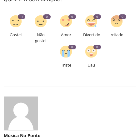
-1
0
0
0
0
Gostei
Não
Amor
Divertido
Irritado
gostei
0
0
Triste
Uau
Música No Ponto