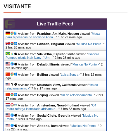
VISITANTE
Live Traffic Feed
A visitor from
Frankfurt Am Main, Hessen
viewed "
Mesa
para 6 pessoas no show de Anna…
"
1 hr 22 mins ago
A visitor from
London, England
viewed "
Musica No Ponto -
"
2 hrs 26 mins ago
A visitor from
Vila Velha, Espirito Santo
viewed "
Isadora
Pompeo elogia Nair Nany: “Um…
"
2 hrs 28 mins ago
A visitor from
Dekalb, Illinois
viewed "
Musica No Ponto -
"
2
hrs 45 mins ago
A visitor from
Beijing
viewed "
Luisa Sonza -
"
3 hrs 12 mins
ago
A visitor from
Mountain View, California
viewed "
fim do
relacionamento -
"
7 hrs 17 mins ago
A visitor from
Beijing
viewed "
fim do relacionamento -
"
7 hrs
17 mins ago
A visitor from
Amsterdam, Noord-holland
viewed "
C4
Pedro reforça identidade africana e…
"
7 hrs 53 mins ago
A visitor from
Social Circle, Georgia
viewed "
Musica No
Ponto -
"
8 hrs 3 mins ago
A visitor from
Altoona, Iowa
viewed "
Musica No Ponto -
"
9
hrs 22 mins ago