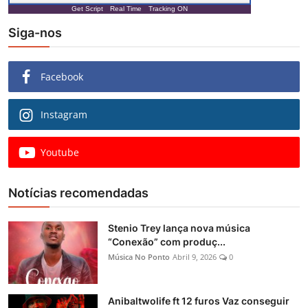
Get Script
Real Time
Tracking ON
Siga-nos
Facebook
Instagram
Youtube
Notícias recomendadas
Stenio Trey lança nova música
“Conexão” com produç...
Música No Ponto
Abril 9, 2026
0
Anibaltwolife ft 12 furos Vaz conseguir