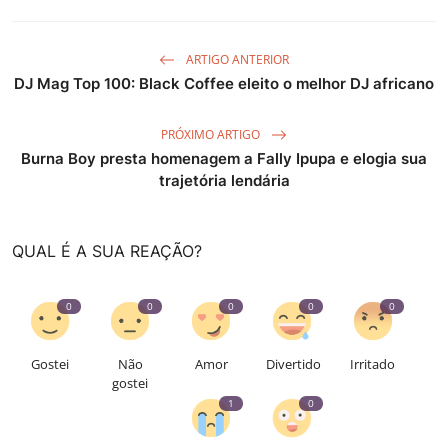
ARTIGO ANTERIOR
DJ Mag Top 100: Black Coffee eleito o melhor DJ africano
PRÓXIMO ARTIGO
Burna Boy presta homenagem a Fally Ipupa e elogia sua
trajetória lendária
QUAL É A SUA REAÇÃO?
0
0
0
0
0
Gostei
Não
Amor
Divertido
Irritado
gostei
1
0