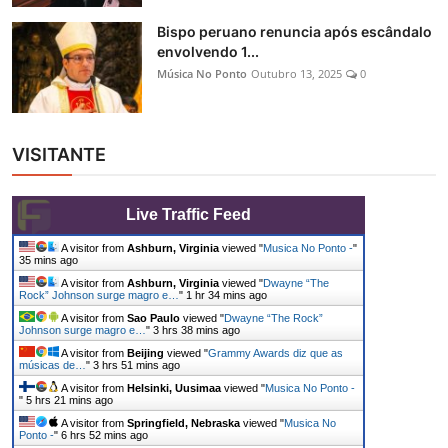
Bispo peruano renuncia após escândalo
envolvendo 1...
Música No Ponto
Outubro 13, 2025
0
VISITANTE
Live Traffic Feed
A visitor from
Ashburn, Virginia
viewed "
Musica No Ponto -
"
35 mins ago
A visitor from
Ashburn, Virginia
viewed "
Dwayne “The
Rock” Johnson surge magro e…
"
1 hr 34 mins ago
A visitor from
Sao Paulo
viewed "
Dwayne “The Rock”
Johnson surge magro e…
"
3 hrs 38 mins ago
A visitor from
Beijing
viewed "
Grammy Awards diz que as
músicas de…
"
3 hrs 51 mins ago
A visitor from
Helsinki, Uusimaa
viewed "
Musica No Ponto -
"
5 hrs 21 mins ago
A visitor from
Springfield, Nebraska
viewed "
Musica No
Ponto -
"
6 hrs 52 mins ago