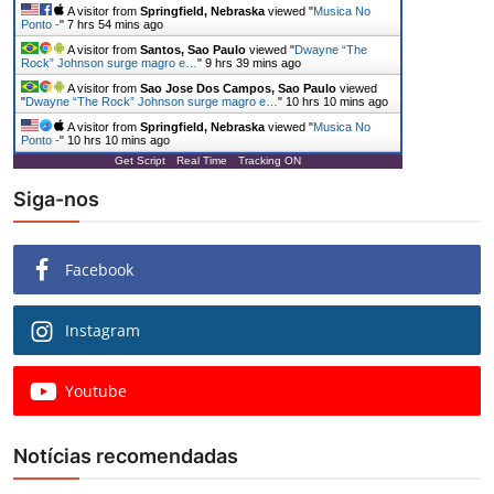
A visitor from
Springfield, Nebraska
viewed "
Musica No
Ponto -
"
7 hrs 54 mins ago
A visitor from
Santos, Sao Paulo
viewed "
Dwayne “The
Rock” Johnson surge magro e…
"
9 hrs 39 mins ago
A visitor from
Sao Jose Dos Campos, Sao Paulo
viewed
"
Dwayne “The Rock” Johnson surge magro e…
"
10 hrs 10 mins ago
A visitor from
Springfield, Nebraska
viewed "
Musica No
Ponto -
"
10 hrs 10 mins ago
Get Script
Real Time
Tracking ON
Siga-nos
Facebook
Instagram
Youtube
Notícias recomendadas