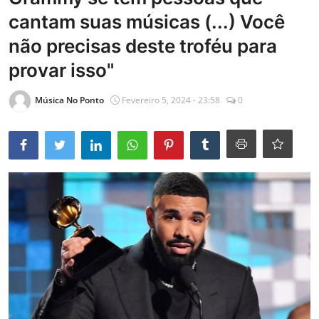
cantam suas músicas (...) Você
Entrevistas
não precisas deste troféu para
Mundo
provar isso"
Música No Ponto
Fevereiro 5, 2024 - 23:58
0