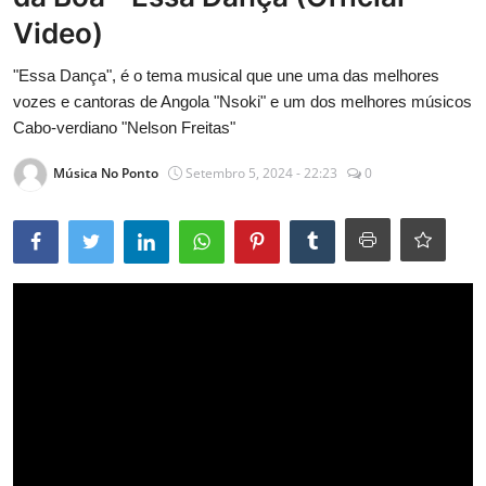
Video)
Entrevistas
"Essa Dança", é o tema musical que une uma das melhores
Mundo
vozes e cantoras de Angola "Nsoki" e um dos melhores músicos
Cabo-verdiano "Nelson Freitas"
Música No Ponto
Setembro 5, 2024 - 22:23
0