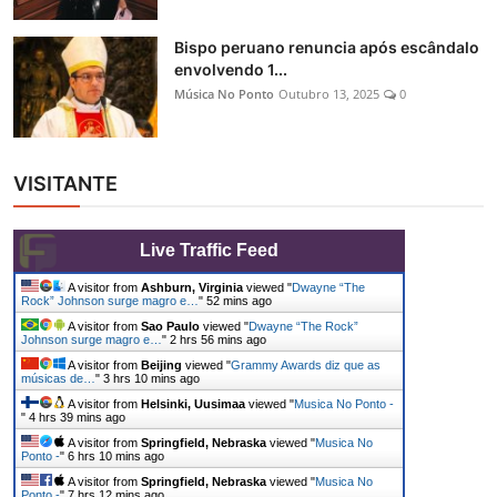
Bispo peruano renuncia após escândalo
envolvendo 1...
Música No Ponto
Outubro 13, 2025
0
VISITANTE
Live Traffic Feed
A visitor from
Ashburn, Virginia
viewed "
Dwayne “The
Rock” Johnson surge magro e…
"
52 mins ago
A visitor from
Sao Paulo
viewed "
Dwayne “The Rock”
Johnson surge magro e…
"
2 hrs 56 mins ago
A visitor from
Beijing
viewed "
Grammy Awards diz que as
músicas de…
"
3 hrs 10 mins ago
A visitor from
Helsinki, Uusimaa
viewed "
Musica No Ponto -
"
4 hrs 39 mins ago
A visitor from
Springfield, Nebraska
viewed "
Musica No
Ponto -
"
6 hrs 10 mins ago
A visitor from
Springfield, Nebraska
viewed "
Musica No
Ponto -
"
7 hrs 12 mins ago