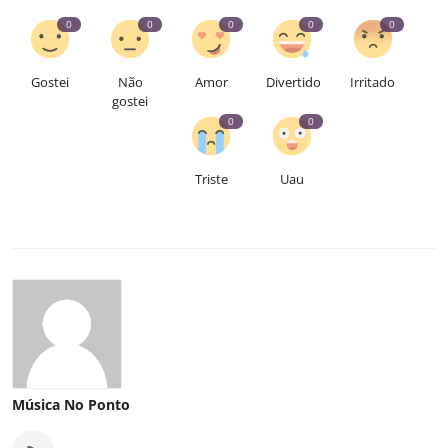
0
0
0
0
0
Gostei
Não
Amor
Divertido
Irritado
gostei
0
0
Triste
Uau
Música No Ponto