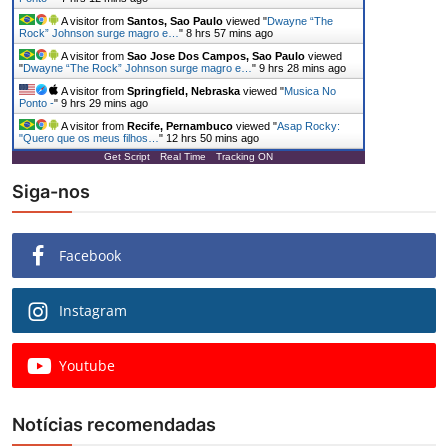
A visitor from
Santos, Sao Paulo
viewed "
Dwayne “The
Rock” Johnson surge magro e…
"
8 hrs 57 mins ago
A visitor from
Sao Jose Dos Campos, Sao Paulo
viewed
"
Dwayne “The Rock” Johnson surge magro e…
"
9 hrs 28 mins ago
A visitor from
Springfield, Nebraska
viewed "
Musica No
Ponto -
"
9 hrs 29 mins ago
A visitor from
Recife, Pernambuco
viewed "
Asap Rocky:
"Quero que os meus filhos…
"
12 hrs 50 mins ago
Get Script
Real Time
Tracking ON
Siga-nos
Facebook
Instagram
Youtube
Notícias recomendadas